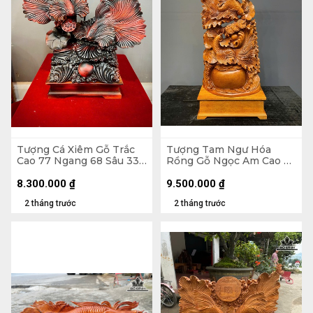
Tượng Cá Xiêm Gỗ Trắc
Tượng Tam Ngư Hóa
Cao 77 Ngang 68 Sâu 33
Rồng Gỗ Ngọc Am Cao Cả
(cm)
Kỷ 126 Ngang 48 Sâu 22
(cm) - Kỷ Cao 15 (cm)
8.300.000
₫
9.500.000
₫
2 tháng trước
2 tháng trước