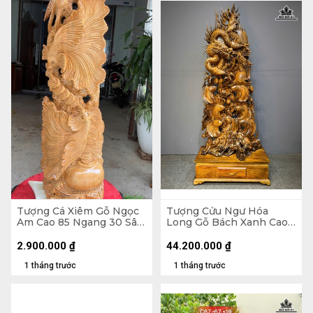
Tượng Cá Xiêm Gỗ Ngọc
Tượng Cửu Ngư Hóa
Am Cao 85 Ngang 30 Sâu
Long Gỗ Bách Xanh Cao
16 (cm)
Cả Kỷ 218 Ngang 88 Sâu
45 (cm) - Kỷ Cao 30
2.900.000
₫
44.200.000
₫
1 tháng trước
1 tháng trước