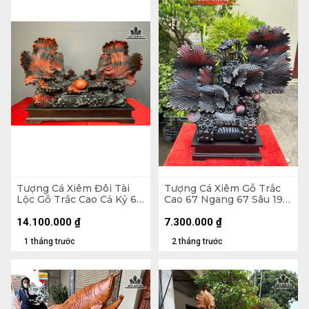
Tượng Cá Xiêm Đôi Tài
Tượng Cá Xiêm Gỗ Trắc
Lộc Gỗ Trắc Cao Cả Kỷ 66
Cao 67 Ngang 67 Sâu 19
Ngang 100 Sâu 38 (cm) -
(cm)
Kỷ Cao 10
14.100.000
₫
7.300.000
₫
1 tháng trước
2 tháng trước