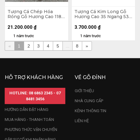
Tượng Cá Chép Hóa
Tượng Cá Kim Long Gỗ
Rồng Gỗ Hương Cao 118
Hương Cao 35 Ngang 53
Ngang 90 Sâu 52 (cm)
Sâu 10 (cm) - 7kg
21.200.000
₫
3.700.000
₫
1 năm trước
1 năm trước
«
1
2
3
4
5
...
8
»
HỖ TRỢ KHÁCH HÀNG
VỀ GỖ ĐỈNH
GIỚI THIỆU
HOTLINE: 08 6863 2345 - 07
8481 3456
NHÀ CUNG CẤP
HƯỚNG DẪN ĐẶT HÀNG
KÊNH THÔNG TIN
MUA HÀNG - THANH TOÁN
LIÊN HỆ
PHƯƠNG THỨC VẬN CHUYỂN
GẶP SỰ CỐ KHI NHẬN HÀNG