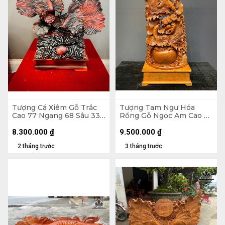
Tượng Cá Xiêm Gỗ Trắc
Tượng Tam Ngư Hóa
Cao 77 Ngang 68 Sâu 33
Rồng Gỗ Ngọc Am Cao Cả
(cm)
Kỷ 126 Ngang 48 Sâu 22
(cm) - Kỷ Cao 15 (cm)
8.300.000
₫
9.500.000
₫
2 tháng trước
3 tháng trước