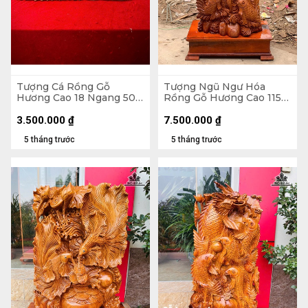
Tượng Cá Rồng Gỗ
Tượng Ngũ Ngư Hóa
Hương Cao 18 Ngang 50
Rồng Gỗ Hương Cao 115
Sâu 14 (cm)
Ngang 48 Sâu 30 (cm) -
Không Kỷ Cao 100 (cm)
3.500.000
₫
7.500.000
₫
5 tháng trước
5 tháng trước