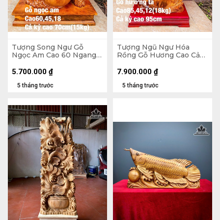
Tượng Song Ngư Gỗ
Tượng Ngũ Ngư Hóa
Ngọc Am Cao 60 Ngang
Rồng Gỗ Hương Cao Cả
45 Sâu 18 (cm) - Cả Kỷ Cao
Kỷ 95 Ngang 45 Sâu 12
70 - 15kg
(cm) - 18kg - Kỷ Cao 10
5.700.000
₫
7.900.000
₫
5 tháng trước
5 tháng trước