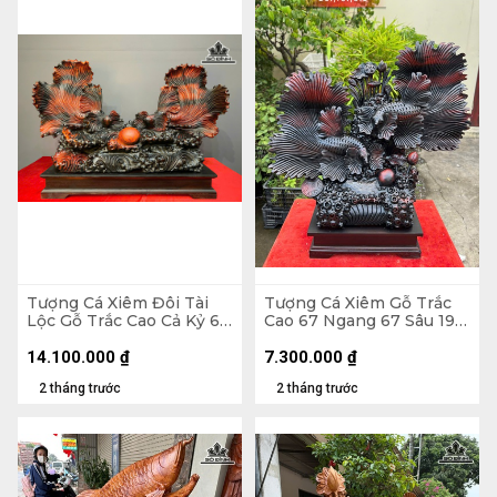
Tượng Cá Xiêm Đôi Tài
Tượng Cá Xiêm Gỗ Trắc
Lộc Gỗ Trắc Cao Cả Kỷ 66
Cao 67 Ngang 67 Sâu 19
Ngang 100 Sâu 38 (cm) -
(cm)
Kỷ Cao 10
14.100.000
₫
7.300.000
₫
2 tháng trước
2 tháng trước