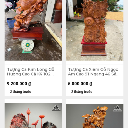
Tượng Cá Kim Long Gỗ
Tượng Cá Xiêm Gỗ Ngọc
Hương Cao Cả Kỷ 102
Am Cao 91 Ngang 46 Sâu
Ngang 70 Sâu 28 (cm) -
24 (cm)
Kỷ Cao 20
9.200.000
₫
5.000.000
₫
2 tháng trước
2 tháng trước