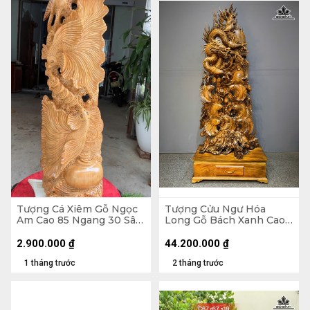
Tượng Cá Xiêm Gỗ Ngọc
Tượng Cửu Ngư Hóa
Am Cao 85 Ngang 30 Sâu
Long Gỗ Bách Xanh Cao
16 (cm)
Cả Kỷ 218 Ngang 88 Sâu
45 (cm) - Kỷ Cao 30
2.900.000
₫
44.200.000
₫
1 tháng trước
2 tháng trước