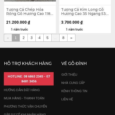
Tượng Cá Chép Hóa
Tượng Cá Kim Long Gỗ
Rồng Gỗ Hương Cao 118
Hương Cao 35 Ngang 53
Ngang 90 Sâu 52 (cm)
Sâu 10 (cm) - 7kg
21.200.000
₫
3.700.000
₫
1 năm trước
1 năm trước
«
1
2
3
4
5
...
8
»
HỖ TRỢ KHÁCH HÀNG
VỀ GỖ ĐỈNH
GIỚI THIỆU
HOTLINE: 08 6863 2345 - 07
8481 3456
NHÀ CUNG CẤP
HƯỚNG DẪN ĐẶT HÀNG
KÊNH THÔNG TIN
MUA HÀNG - THANH TOÁN
LIÊN HỆ
PHƯƠNG THỨC VẬN CHUYỂN
GẶP SỰ CỐ KHI NHẬN HÀNG