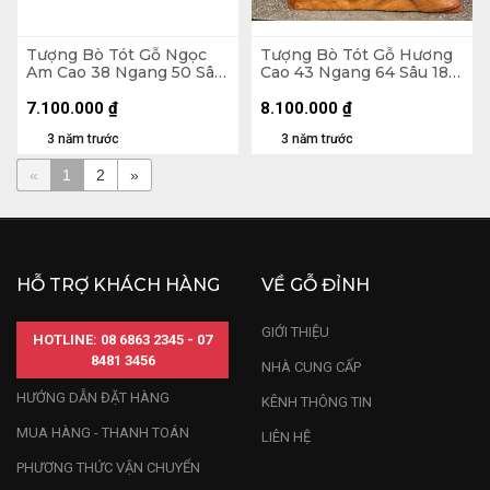
Tượng Bò Tót Gỗ Ngọc
Tượng Bò Tót Gỗ Hương
Am Cao 38 Ngang 50 Sâu
Cao 43 Ngang 64 Sâu 18
26 (cm)
(cm)
7.100.000
₫
8.100.000
₫
3 năm trước
3 năm trước
«
1
2
»
HỖ TRỢ KHÁCH HÀNG
VỀ GỖ ĐỈNH
GIỚI THIỆU
HOTLINE: 08 6863 2345 - 07
8481 3456
NHÀ CUNG CẤP
HƯỚNG DẪN ĐẶT HÀNG
KÊNH THÔNG TIN
MUA HÀNG - THANH TOÁN
LIÊN HỆ
PHƯƠNG THỨC VẬN CHUYỂN