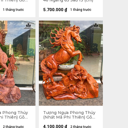
hi Thiên) Gỗ
46 Ngang 65 Sâu 13 (cm)
 Ngang 48 Sâu
5.700.000
₫
1 tháng trước
1 tháng trước
a Phong Thủy
Tượng Ngựa Phong Thủy
hi Thiên) Gỗ
(Nhất Mã Phi Thiên) Gỗ
62 Ngang 38
Hương Cao 45 Ngang 36
Sâu 15 (cm)
4.100.000
₫
2 tháng trước
2 tháng trước