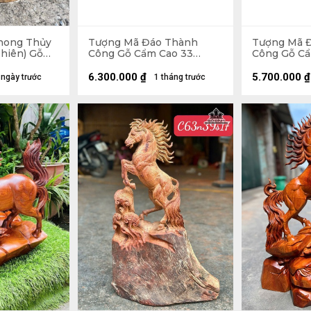
hong Thủy
Tượng Mã Đáo Thành
Tượng Mã 
hiên) Gỗ
Công Gỗ Cẩm Cao 33
Công Gỗ Cẩ
 50 Ngang
Ngang 80 Sâu 17 (cm)
Ngang 80 S
6.300.000
₫
5.700.000
₫
 ngày trước
1 tháng trước