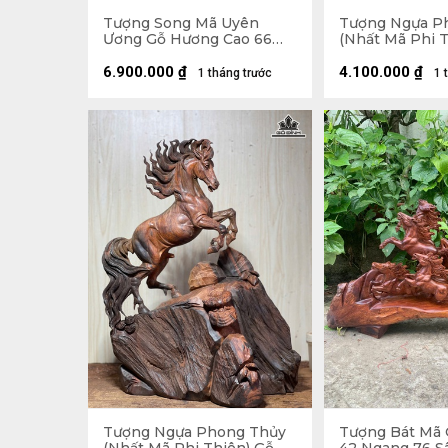
Tượng Song Mã Uyên
Tượng Ngựa P
Ương Gỗ Hương Cao 66
(Nhất Mã Phi T
Ngang 42 Sâu 31 (cm)
Hương Cao 50 
Sâu 25 (cm)
6.900.000
₫
4.100.000
₫
1 tháng trước
1 
Tượng Ngựa Phong Thủy
Tượng Bát Mã