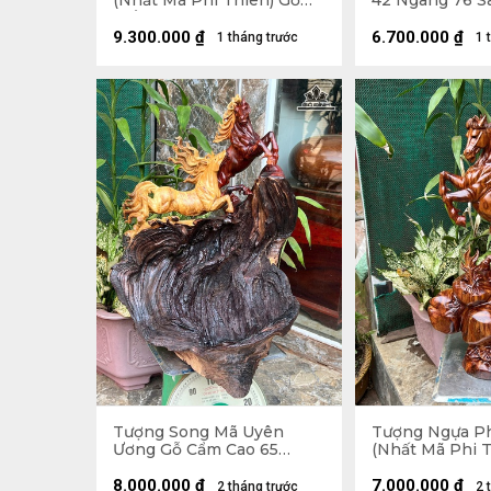
(Nhất Mã Phi Thiên) Gỗ
42 Ngang 76 Sâ
Trắc Cao 48 Ngang 35 Sâu
17 (cm)
9.300.000
₫
6.700.000
₫
1 tháng trước
1 
Tượng Song Mã Uyên
Tượng Ngựa P
Ương Gỗ Cẩm Cao 65
(Nhất Mã Phi T
Ngang 50 Sâu 52 (cm)
Sưa Cao 61 Ng
30 (cm)
8.000.000
₫
7.000.000
₫
2 tháng trước
2 