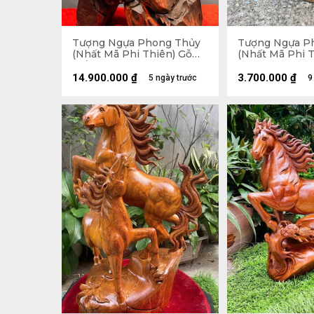
Tượng Ngựa Phong Thủy
Tượng Ngựa P
(Nhất Mã Phi Thiên) Gỗ
(Nhất Mã Phi T
Trắc Cao 68 Ngang 42 Sâu
Bách Xanh Cao
28 (cm)
28 Sâu 12 (cm)
14.900.000
₫
3.700.000
₫
5 ngày trước
9