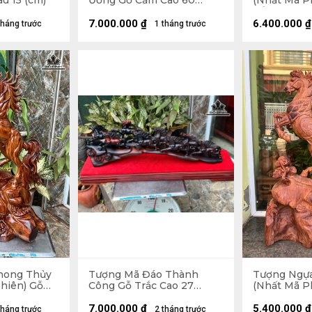
u 15 (cm)
Ương Gỗ Cẩm Cao 60
(Nhất Mã P
Ngang 56 Sâu 20 (cm)
Cẩm Cao 73
20 (cm)
7.000.000
₫
6.400.000
₫
tháng trước
1 tháng trước
hong Thủy
Tượng Mã Đáo Thành
Tượng Ngự
hiên) Gỗ
Công Gỗ Trắc Cao 27
(Nhất Mã P
ang 36 Sâu
Ngang 63 Sâu 15 (cm)
Hương Cao 
Sâu 15 (cm)
7.000.000
₫
5.400.000
₫
tháng trước
2 tháng trước