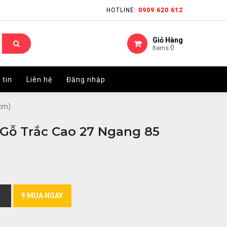
HOTLINE:
HOTLINE:
0909 620 612
0909 620 612
Giỏ Hàng
Giỏ Hàng
0
0
Items
Items
 tin
 tin
Liên hệ
Liên hệ
Đăng nhập
Đăng nhập
(cm)
Gỗ Trắc Cao 27 Ngang 85
MUA NGAY