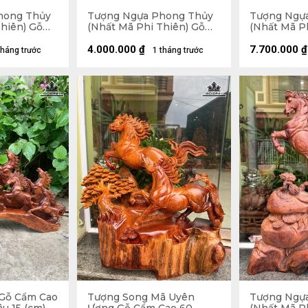
hong Thủy
Tượng Ngựa Phong Thủy
Tượng Ngự
hiên) Gỗ
(Nhất Mã Phi Thiên) Gỗ
(Nhất Mã P
Ngang 42
Hương Cao 63 Ngang 39
Hương Cao 
Sâu 17 (cm)
Sâu 24 (cm)
4.000.000
₫
7.700.000
₫
tháng trước
1 tháng trước
 Gỗ Cẩm Cao
Tượng Song Mã Uyên
Tượng Ngự