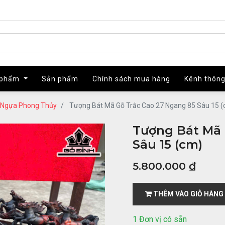
 phẩm
 phẩm
Sản phẩm
Sản phẩm
Chính sách mua hàng
Chính sách mua hàng
Kênh thông
Kênh thông
 Ngựa Phong Thủy
Tượng Bát Mã Gỗ Trắc Cao 27 Ngang 85 Sâu 15 
Tượng Bát Mã 
Sâu 15 (cm)
5.800.000
₫
THÊM VÀO GIỎ HÀNG
1 Đơn vị có sẵn