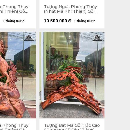
a Phong Thủy
Tượng Ngựa Phong Thủy
hi Thiên) Gỗ
(Nhất Mã Phi Thiên) Gỗ
76 Ngang 56
Trắc Cao 54 Ngang 36 Sâu
 - 20kg
20 (cm)
10.500.000
₫
1 tháng trước
1 tháng trước
a Phong Thủy
Tượng Bát Mã Gỗ Trắc Cao