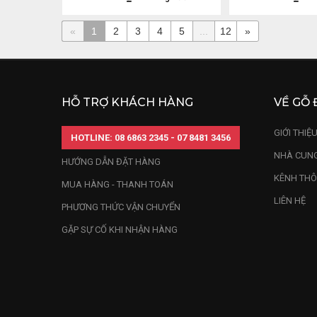
«
1
2
3
4
5
...
12
»
HỖ TRỢ KHÁCH HÀNG
VỀ GỖ 
GIỚI THIỆ
HOTLINE: 08 6863 2345 - 07 8481 3456
NHÀ CUNG
HƯỚNG DẪN ĐẶT HÀNG
KÊNH THÔ
MUA HÀNG - THANH TOÁN
LIÊN HỆ
PHƯƠNG THỨC VẬN CHUYỂN
GẶP SỰ CỐ KHI NHẬN HÀNG