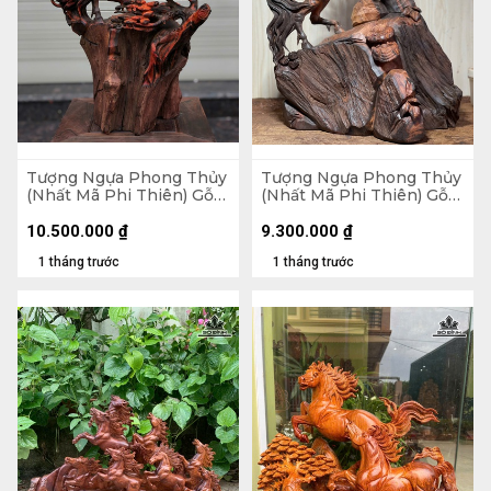
Tượng Ngựa Phong Thủy
Tượng Ngựa Phong Thủy
(Nhất Mã Phi Thiên) Gỗ
(Nhất Mã Phi Thiên) Gỗ
Trắc Cao 54 Ngang 36
Trắc Cao 48 Ngang 35
Sâu 20 (cm)
Sâu 17 (cm)
10.500.000
₫
9.300.000
₫
1 tháng trước
1 tháng trước