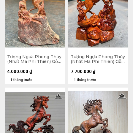
Tượng Ngựa Phong Thủy
Tượng Ngựa Phong Thủy
(Nhất Mã Phi Thiên) Gỗ
(Nhất Mã Phi Thiên) Gỗ
Hương Cao 63 Ngang 39
Hương Cao 76 Ngang 56
Sâu 17 (cm)
Sâu 24 (cm) - 20kg
4.000.000
₫
7.700.000
₫
1 tháng trước
1 tháng trước