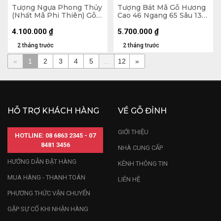
Tượng Ngựa Phong Thủy
Tượng Bát Mã Gỗ Hương
(Nhất Mã Phi Thiên) Gỗ
Cao 46 Ngang 65 Sâu 13
Hương Cao 45 Ngang 36
(cm)
Sâu 15 (cm)
4.100.000
₫
5.700.000
₫
2 tháng trước
2 tháng trước
«
1
2
3
4
5
...
12
»
HỖ TRỢ KHÁCH HÀNG
VỀ GỖ ĐỈNH
GIỚI THIỆU
HOTLINE: 08 6863 2345 - 07
8481 3456
NHÀ CUNG CẤP
HƯỚNG DẪN ĐẶT HÀNG
KÊNH THÔNG TIN
MUA HÀNG - THANH TOÁN
LIÊN HỆ
PHƯƠNG THỨC VẬN CHUYỂN
GẶP SỰ CỐ KHI NHẬN HÀNG