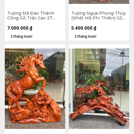
Tượng Mã Đáo Thành
Tượng Ngựa Phong Thủy
Công Gỗ Trắc Cao 27
(Nhất Mã Phi Thiên) Gỗ
Ngang 63 Sâu 15 (cm)
Hương Cao 62 Ngang 38
Sâu 15 (cm)
7.000.000
₫
5.400.000
₫
2 tháng trước
2 tháng trước