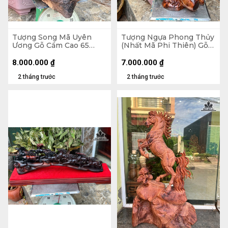
Tượng Song Mã Uyên
Tượng Ngựa Phong Thủy
Ương Gỗ Cẩm Cao 65
(Nhất Mã Phi Thiên) Gỗ
Ngang 50 Sâu 52 (cm)
Sưa Cao 61 Ngang 36 Sâu
30 (cm)
8.000.000
₫
7.000.000
₫
2 tháng trước
2 tháng trước