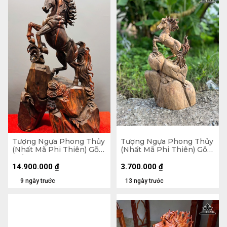
Tượng Ngựa Phong Thủy
Tượng Ngựa Phong Thủy
(Nhất Mã Phi Thiên) Gỗ
(Nhất Mã Phi Thiên) Gỗ
Trắc Cao 68 Ngang 42
Bách Xanh Cao 50 Ngang
Sâu 28 (cm)
28 Sâu 12 (cm)
14.900.000
₫
3.700.000
₫
9 ngày trước
13 ngày trước