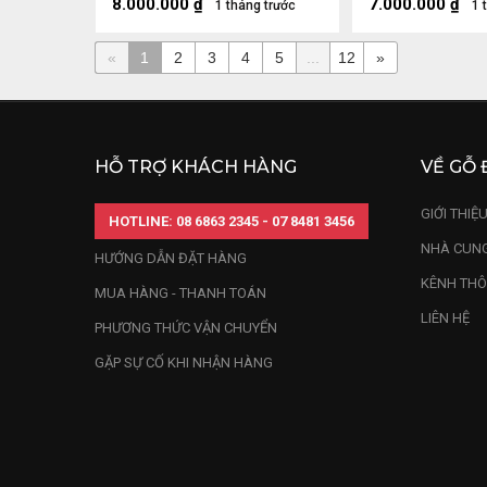
30 (cm)
8.000.000
₫
7.000.000
₫
1 tháng trước
1 
«
1
2
3
4
5
...
12
»
HỖ TRỢ KHÁCH HÀNG
VỀ GỖ 
GIỚI THIỆ
HOTLINE: 08 6863 2345 - 07 8481 3456
NHÀ CUNG
HƯỚNG DẪN ĐẶT HÀNG
KÊNH THÔ
MUA HÀNG - THANH TOÁN
LIÊN HỆ
PHƯƠNG THỨC VẬN CHUYỂN
GẶP SỰ CỐ KHI NHẬN HÀNG