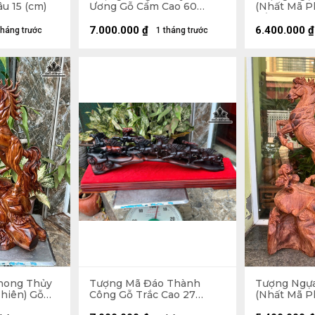
u 15 (cm)
Ương Gỗ Cẩm Cao 60
(Nhất Mã P
Ngang 56 Sâu 20 (cm)
Cẩm Cao 73
20 (cm)
7.000.000
₫
6.400.000
₫
tháng trước
1 tháng trước
hong Thủy
Tượng Mã Đáo Thành
Tượng Ngự
hiên) Gỗ
Công Gỗ Trắc Cao 27
(Nhất Mã P
ang 36 Sâu
Ngang 63 Sâu 15 (cm)
Hương Cao 