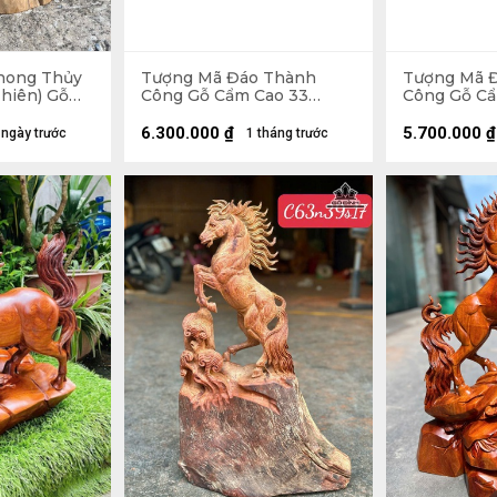
hong Thủy
Tượng Mã Đáo Thành
Tượng Mã 
hiên) Gỗ
Công Gỗ Cẩm Cao 33
Công Gỗ Cẩ
 50 Ngang
Ngang 80 Sâu 17 (cm)
Ngang 80 S
6.300.000
₫
5.700.000
₫
 ngày trước
1 tháng trước