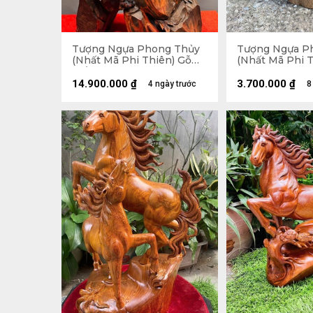
Tượng Ngựa Phong Thủy
Tượng Ngựa P
(Nhất Mã Phi Thiên) Gỗ
(Nhất Mã Phi T
Trắc Cao 68 Ngang 42 Sâu
Bách Xanh Cao
28 (cm)
28 Sâu 12 (cm)
14.900.000
₫
3.700.000
₫
4 ngày trước
8