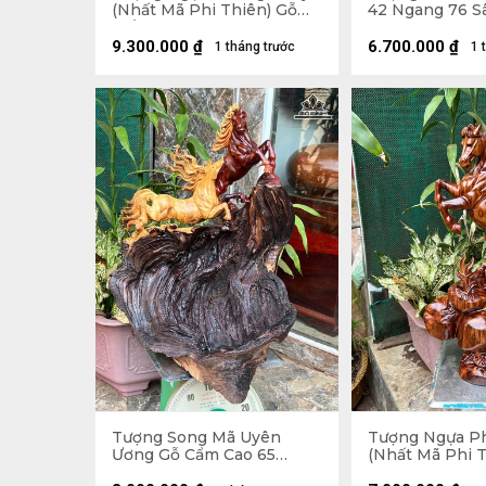
(Nhất Mã Phi Thiên) Gỗ
42 Ngang 76 Sâ
Trắc Cao 48 Ngang 35 Sâu
17 (cm)
9.300.000
₫
6.700.000
₫
1 tháng trước
1 
Tượng Song Mã Uyên
Tượng Ngựa P
Ương Gỗ Cẩm Cao 65
(Nhất Mã Phi T
Ngang 50 Sâu 52 (cm)
Sưa Cao 61 Ng