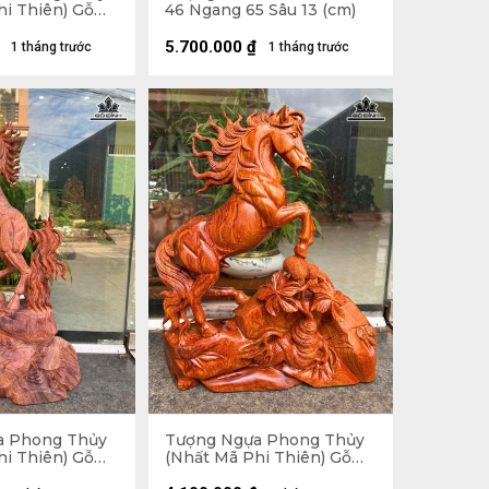
hi Thiên) Gỗ
46 Ngang 65 Sâu 13 (cm)
 Ngang 48 Sâu
5.700.000
₫
1 tháng trước
1 tháng trước
a Phong Thủy
Tượng Ngựa Phong Thủy
hi Thiên) Gỗ
(Nhất Mã Phi Thiên) Gỗ
62 Ngang 38
Hương Cao 45 Ngang 36