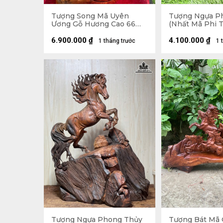
Tượng Song Mã Uyên
Tượng Ngựa P
Ương Gỗ Hương Cao 66
(Nhất Mã Phi T
Ngang 42 Sâu 31 (cm)
Hương Cao 50 
Sâu 25 (cm)
6.900.000
₫
4.100.000
₫
1 tháng trước
1 
Tượng Ngựa Phong Thủy
Tượng Bát Mã