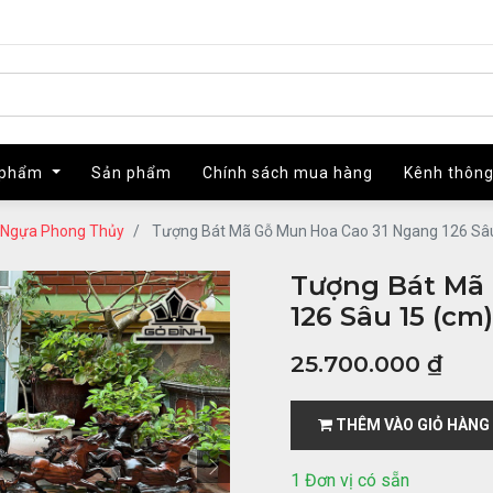
 phẩm
 phẩm
Sản phẩm
Sản phẩm
Chính sách mua hàng
Chính sách mua hàng
Kênh thông
Kênh thông
 Ngựa Phong Thủy
Tượng Bát Mã Gỗ Mun Hoa Cao 31 Ngang 126 Sâu 
Tượng Bát Mã
126 Sâu 15 (cm)
25.700.000
₫
THÊM VÀO GIỎ HÀNG
1 Đơn vị có sẵn