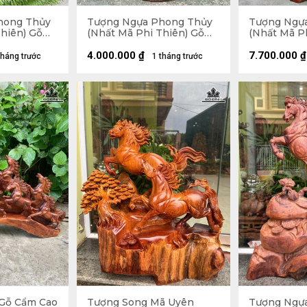
hong Thủy
Tượng Ngựa Phong Thủy
Tượng Ngự
hiên) Gỗ
(Nhất Mã Phi Thiên) Gỗ
(Nhất Mã P
Ngang 42
Hương Cao 63 Ngang 39
Hương Cao 
Sâu 17 (cm)
Sâu 24 (cm)
4.000.000
₫
7.700.000
₫
tháng trước
1 tháng trước
 Gỗ Cẩm Cao
Tượng Song Mã Uyên
Tượng Ngự