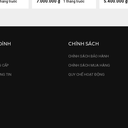
Sâu 15 (cm)
7.000.000
₫
5.400.000
₫
tháng trước
1 tháng trước
ĐỈNH
CHÍNH SÁCH
U
CHÍNH SÁCH BẢO HÀNH
 CẤP
CHÍNH SÁCH MUA HÀNG
NG TIN
QUY CHẾ HOẠT ĐỘNG