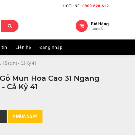
HOTLINE:
HOTLINE:
0909 620 612
0909 620 612
Giỏ Hàng
Giỏ Hàng
0
0
Items
Items
 tin
 tin
Liên hệ
Liên hệ
Đăng nhập
Đăng nhập
15 (cm) - Cả Kỷ 41
 Gỗ Mun Hoa Cao 31 Ngang
 - Cả Kỷ 41
MUA NGAY