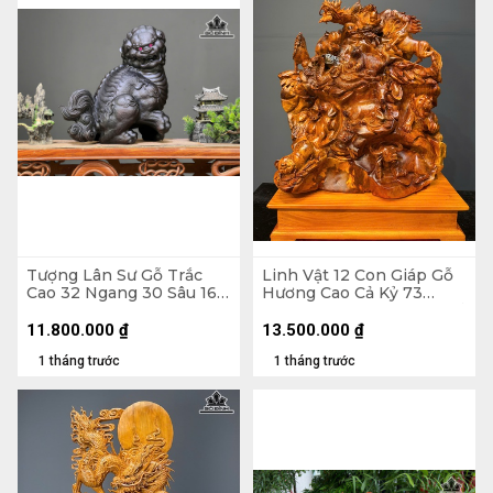
Tượng Lân Sư Gỗ Trắc
Linh Vật 12 Con Giáp Gỗ
Cao 32 Ngang 30 Sâu 16
Hương Cao Cả Kỷ 73
(cm)
Ngang 52 Sâu 30 (cm) - Kỉ
Cao 11
11.800.000
₫
13.500.000
₫
1 tháng trước
1 tháng trước