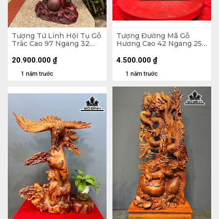
Tượng Tứ Linh Hội Tụ Gỗ
Tượng Đường Mã Gỗ
Trắc Cao 97 Ngang 32
Hương Cao 42 Ngang 25
Sâu 16 (cm)
Sâu 23 (cm)
20.900.000
₫
4.500.000
₫
1 năm trước
1 năm trước