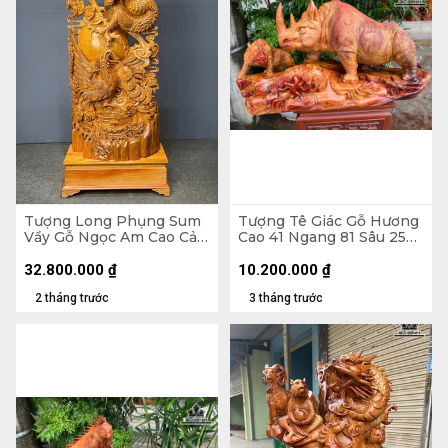
Tượng Long Phụng Sum
Tượng Tê Giác Gỗ Hương
Vầy Gỗ Ngọc Am Cao Cả
Cao 41 Ngang 81 Sâu 25
Kỷ 190 - Ngang 75 Sâu 32
(cm)
(cm) - Kỷ Cao 25 (cm)
32.800.000
₫
10.200.000
₫
2 tháng trước
3 tháng trước