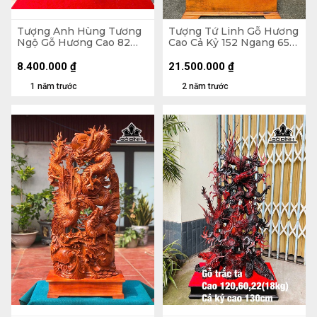
Tượng Anh Hùng Tương
Tượng Tứ Linh Gỗ Hương
Ngộ Gỗ Hương Cao 82
Cao Cả Kỷ 152 Ngang 65
Ngang 66 Sâu 33 (cm)
Sâu 30 (cm) - Riêng Kỷ
Cao 20
8.400.000
₫
21.500.000
₫
1 năm trước
2 năm trước