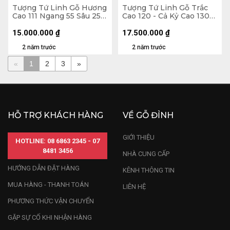
Tượng Tứ Linh Gỗ Hương
Tượng Tứ Linh Gỗ Trắc
Cao 111 Ngang 55 Sâu 25
Cao 120 - Cả Kỷ Cao 130
(cm) - Cả Kỷ 124
Ngang 60 Sâu 22 (cm)
15.000.000
₫
17.500.000
₫
2 năm trước
2 năm trước
«
1
2
3
»
HỖ TRỢ KHÁCH HÀNG
VỀ GỖ ĐỈNH
GIỚI THIỆU
HOTLINE: 08 6863 2345 - 07
8481 3456
NHÀ CUNG CẤP
HƯỚNG DẪN ĐẶT HÀNG
KÊNH THÔNG TIN
MUA HÀNG - THANH TOÁN
LIÊN HỆ
PHƯƠNG THỨC VẬN CHUYỂN
GẶP SỰ CỐ KHI NHẬN HÀNG