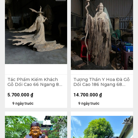
Tác Phẩm Kiếm Khách
Tượng Thần Y Hoa Đà Gỗ
Gỗ Dổi Cao 66 Ngang 80
Dổi Cao 186 Ngang 68
Sâu 17 (cm)
Sâu 25 (cm)
5.700.000
₫
14.700.000
₫
9 ngày trước
9 ngày trước