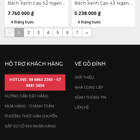
Bách Xanh Cao 52 Ngang
Bách Xanh Cao 43 Ngang
26 Sâu 26 (cm)
33 Sâu 22 (cm)
7.760.000
₫
5.238.000
₫
4 tháng trước
4 tháng trước
«
1
2
3
4
5
6
7
»
HỖ TRỢ KHÁCH HÀNG
VỀ GỖ ĐỈNH
GIỚI THIỆU
HOTLINE: 08 6863 2345 - 07
8481 3456
NHÀ CUNG CẤP
HƯỚNG DẪN ĐẶT HÀNG
KÊNH THÔNG TIN
MUA HÀNG - THANH TOÁN
LIÊN HỆ
PHƯƠNG THỨC VẬN CHUYỂN
GẶP SỰ CỐ KHI NHẬN HÀNG