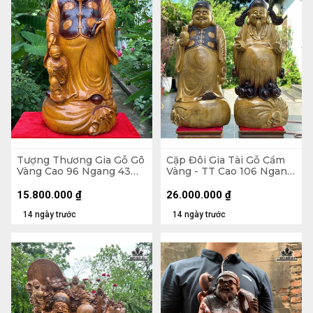
Tượng Thương Gia Gỗ Gõ
Cặp Đôi Gia Tài Gỗ Cẩm
Vàng Cao 96 Ngang 43
Vàng - TT Cao 106 Ngang
Sâu 43 (cm)
43 Sâu 28 (cm) - TG Cao
103 Ngang 48 Sâu 25 (cm)
15.800.000
₫
26.000.000
₫
14 ngày trước
14 ngày trước