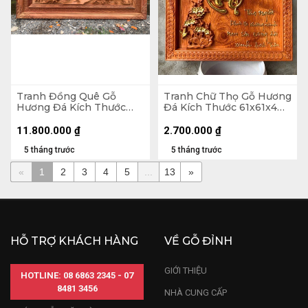
Tranh Đồng Quê Gỗ
Tranh Chữ Thọ Gỗ Hương
Hương Đá Kích Thước
Đá Kích Thước 61x61x4
79x155x5 (cm)
(cm)
11.800.000
₫
2.700.000
₫
5 tháng trước
5 tháng trước
«
1
2
3
4
5
...
13
»
HỖ TRỢ KHÁCH HÀNG
VỀ GỖ ĐỈNH
GIỚI THIỆU
HOTLINE: 08 6863 2345 - 07
8481 3456
NHÀ CUNG CẤP