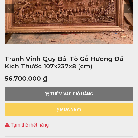
Tranh Vinh Quy Bái Tổ Gỗ Hương Đá
Kích Thước 107x237x8 (cm)
56.700.000
₫
THÊM VÀO GIỎ HÀNG
MUA NGAY
Tạm thời hết hàng