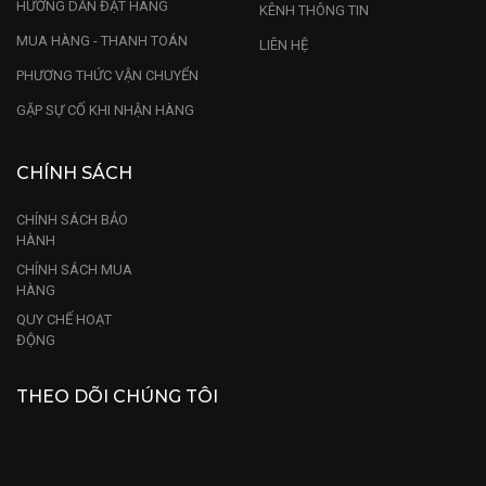
HƯỚNG DẪN ĐẶT HÀNG
KÊNH THÔNG TIN
MUA HÀNG - THANH TOÁN
LIÊN HỆ
PHƯƠNG THỨC VẬN CHUYỂN
GẶP SỰ CỐ KHI NHẬN HÀNG
CHÍNH SÁCH
CHÍNH SÁCH BẢO
HÀNH
CHÍNH SÁCH MUA
HÀNG
QUY CHẾ HOẠT
ĐỘNG
THEO DÕI CHÚNG TÔI