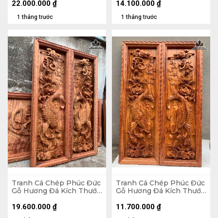
Không Đế 32
22.000.000
₫
14.100.000
₫
1 tháng trước
1 tháng trước
Tranh Cá Chép Phúc Đức
Tranh Cá Chép Phúc Đức
Gỗ Hương Đá Kích Thước
Gỗ Hương Đá Kích Thước
42x127x8 (cm)
42x127x5 (cm)
19.600.000
₫
11.700.000
₫