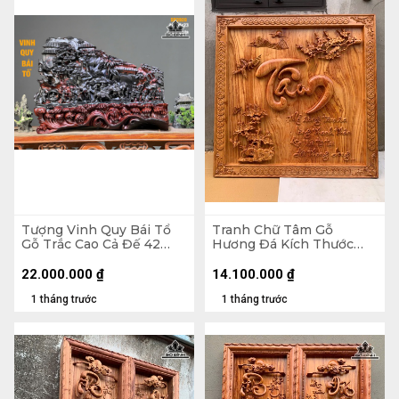
Tượng Vinh Quy Bái Tổ
Tranh Chữ Tâm Gỗ
Gỗ Trắc Cao Cả Đế 42
Hương Đá Kích Thước
Ngang 58 Sâu 23 (cm) -
107x107x5 (cm)
Không Đế 32
22.000.000
₫
14.100.000
₫
1 tháng trước
1 tháng trước