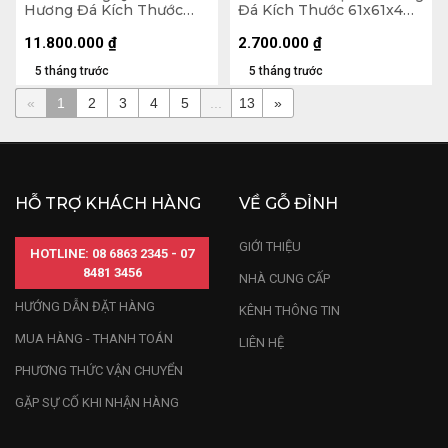
Hương Đá Kích Thước
Đá Kích Thước 61x61x4
79x155x5 (cm)
(cm)
11.800.000
₫
2.700.000
₫
5 tháng trước
5 tháng trước
«
1
2
3
4
5
...
13
»
HỖ TRỢ KHÁCH HÀNG
VỀ GỖ ĐỈNH
GIỚI THIỆU
HOTLINE: 08 6863 2345 - 07
8481 3456
NHÀ CUNG CẤP
HƯỚNG DẪN ĐẶT HÀNG
KÊNH THÔNG TIN
MUA HÀNG - THANH TOÁN
LIÊN HỆ
PHƯƠNG THỨC VẬN CHUYỂN
GẶP SỰ CỐ KHI NHẬN HÀNG