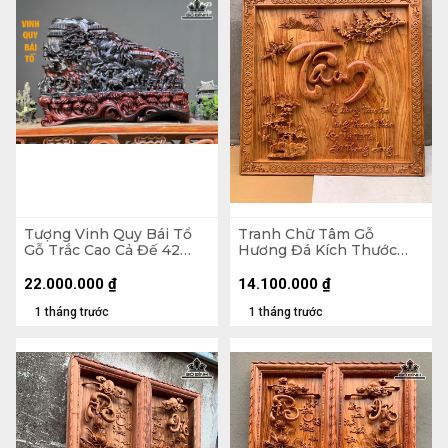
Tượng Vinh Quy Bái Tổ
Tranh Chữ Tâm Gỗ
Gỗ Trắc Cao Cả Đế 42
Hương Đá Kích Thước
Ngang 58 Sâu 23 (cm) -
107x107x5 (cm)
Không Đế 32
22.000.000
₫
14.100.000
₫
1 tháng trước
1 tháng trước