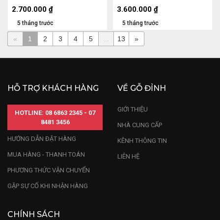
(cm)
61x3,5 (cm)
2.700.000
₫
3.600.000
₫
5 tháng trước
5 tháng trước
«
1
2
3
4
5
...
13
»
HỖ TRỢ KHÁCH HÀNG
VỀ GỖ ĐỈNH
GIỚI THIỆU
HOTLINE: 08 6863 2345 - 07
8481 3456
NHÀ CUNG CẤP
HƯỚNG DẪN ĐẶT HÀNG
KÊNH THÔNG TIN
MUA HÀNG - THANH TOÁN
LIÊN HỆ
PHƯƠNG THỨC VẬN CHUYỂN
GẶP SỰ CỐ KHI NHẬN HÀNG
CHÍNH SÁCH