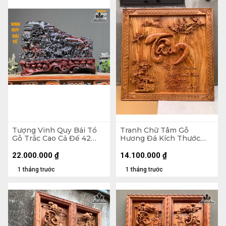
Tượng Vinh Quy Bái Tổ
Tranh Chữ Tâm Gỗ
Gỗ Trắc Cao Cả Đế 42
Hương Đá Kích Thước
Ngang 58 Sâu 23 (cm) -
107x107x5 (cm)
Không Đế 32
22.000.000
₫
14.100.000
₫
1 tháng trước
1 tháng trước