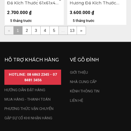
Đá Kích Thước 61x61x4
Hương Đá Kích Thước
(cm)
61x3,5 (cm)
2.700.000
₫
3.600.000
₫
5 tháng trước
5 tháng trước
«
1
2
3
4
5
...
13
»
HỖ TRỢ KHÁCH HÀNG
VỀ GỖ ĐỈNH
GIỚI THIỆU
HOTLINE: 08 6863 2345 - 07
8481 3456
NHÀ CUNG CẤP
HƯỚNG DẪN ĐẶT HÀNG
KÊNH THÔNG TIN
MUA HÀNG - THANH TOÁN
LIÊN HỆ
PHƯƠNG THỨC VẬN CHUYỂN
GẶP SỰ CỐ KHI NHẬN HÀNG