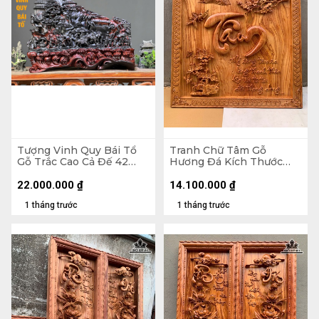
Tượng Vinh Quy Bái Tổ
Tranh Chữ Tâm Gỗ
Gỗ Trắc Cao Cả Đế 42
Hương Đá Kích Thước
Ngang 58 Sâu 23 (cm) -
107x107x5 (cm)
Không Đế 32
22.000.000
₫
14.100.000
₫
1 tháng trước
1 tháng trước