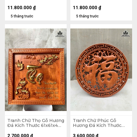
Thước 79x155x5 (cm)
79x155x5 (cm)
11.800.000
₫
11.800.000
₫
5 tháng trước
5 tháng trước
Tranh Chữ Thọ Gỗ Hương
Tranh Chữ Phúc Gỗ
Đá Kích Thước 61x61x4
Hương Đá Kích Thước
(cm)
61x3,5 (cm)
2.700.000
₫
3.600.000
₫