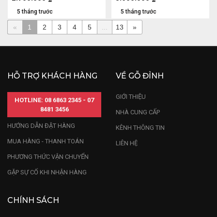
5 tháng trước
5 tháng trước
«
1
2
3
4
5
...
13
»
HỖ TRỢ KHÁCH HÀNG
VỀ GỖ ĐỈNH
GIỚI THIỆU
HOTLINE: 08 6863 2345 - 07
8481 3456
NHÀ CUNG CẤP
HƯỚNG DẪN ĐẶT HÀNG
KÊNH THÔNG TIN
MUA HÀNG - THANH TOÁN
LIÊN HỆ
PHƯƠNG THỨC VẬN CHUYỂN
GẶP SỰ CỐ KHI NHẬN HÀNG
CHÍNH SÁCH