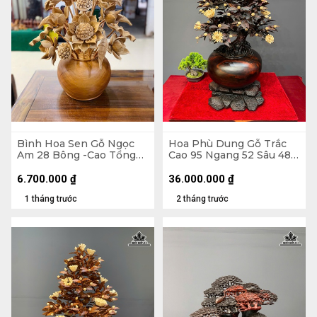
Bình Hoa Sen Gỗ Ngọc
Hoa Phù Dung Gỗ Trắc
Am 28 Bông -Cao Tổng
Cao 95 Ngang 52 Sâu 48
86 Xòe 63, Bình Cao 22
(cm) - Đường Kính Bình
Đường Kính 30 (cm)
35 (cm)
6.700.000
₫
36.000.000
₫
1 tháng trước
2 tháng trước