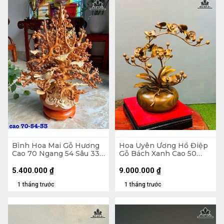
Bình Hoa Mai Gỗ Hương
Hoa Uyên Ương Hồ Điệp
Cao 70 Ngang 54 Sâu 33
Gỗ Bách Xanh Cao 50
(cm)
Ngang 42 (cm) - Bình
Đường Kính 23 Cao 14
5.400.000
₫
9.000.000
₫
(cm)
1 tháng trước
1 tháng trước