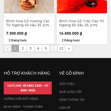
Bình Hoa Gỗ Hương Cao
Bình Hoa Gỗ Trắc Cao 70
70 Ngang 45 Sâu 35 (cm)
Ngang 65 Sâu 35 (cm)
- 10kg
7.300.000
₫
16.400.000
₫
2 tháng trước
2 tháng trước
«
1
2
3
4
5
...
11
»
HỖ TRỢ KHÁCH HÀNG
VỀ GỖ ĐỈNH
GIỚI THIỆU
HOTLINE: 08 6863 2345 - 07
8481 3456
NHÀ CUNG CẤP
HƯỚNG DẪN ĐẶT HÀNG
KÊNH THÔNG TIN
MUA HÀNG - THANH TOÁN
LIÊN HỆ