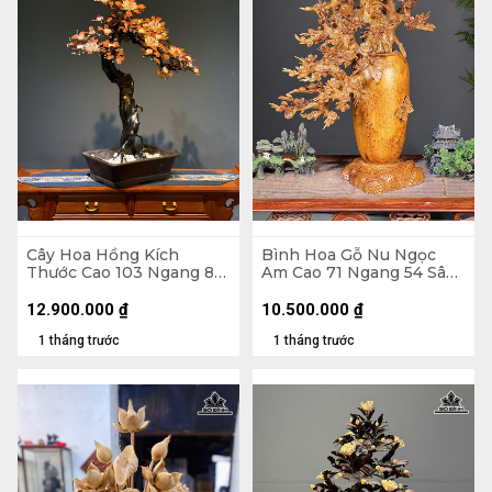
Cây Hoa Hồng Kích
Bình Hoa Gỗ Nu Ngọc
Thước Cao 103 Ngang 80
Am Cao 71 Ngang 54 Sâu
Sâu 40 (cm) - Hoa Bào
27 (cm) - Bình Cao 35
Ngư - Lá Gỗ Sưa - Thân
Đường Kính 18 (cm)
12.900.000
₫
10.500.000
₫
Rễ Nhai Bách
1 tháng trước
1 tháng trước