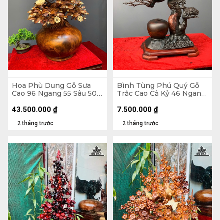
Hoa Phù Dung Gỗ Sưa
Bình Tùng Phú Quý Gỗ
Cao 96 Ngang 55 Sâu 50
Trắc Cao Cả Kỷ 46 Ngang
(cm) - Đường Kính Bình
42 Sâu 20 (cm) - - Kỷ Cao
43 (cm)
4 - Đường Kính 12 (cm)
43.500.000
₫
7.500.000
₫
2 tháng trước
2 tháng trước