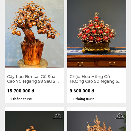
Cây Lựu Bonsai Gỗ Sưa
Chậu Hoa Hồng Gỗ
Cao 70 Ngang 58 Sâu 20
Hương Cao 50 Ngang 50
(cm)
Sâu 45 (cm) - Lá Gỗ Sưa -
Hoa Vỏ Sò Indo
15.700.000
₫
9.600.000
₫
1 tháng trước
1 tháng trước