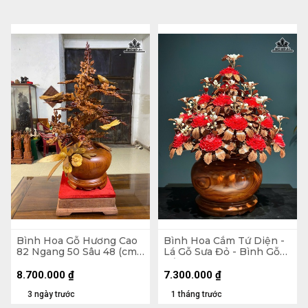
Bình Hoa Gỗ Hương Cao
Bình Hoa Cắm Tứ Diện -
82 Ngang 50 Sâu 48 (cm)
Lá Gỗ Sưa Đỏ - Bình Gỗ
- Kỷ Cao 10 Mặt 30 x 28
Cẩm Paorosa Cao 58
Đường Kính 45 (cm)
8.700.000
₫
7.300.000
₫
3 ngày trước
1 tháng trước