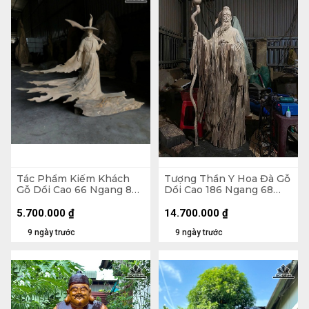
Tác Phẩm Kiếm Khách
Tượng Thần Y Hoa Đà Gỗ
Gỗ Dổi Cao 66 Ngang 80
Dổi Cao 186 Ngang 68
Sâu 17 (cm)
Sâu 25 (cm)
5.700.000
₫
14.700.000
₫
9 ngày trước
9 ngày trước