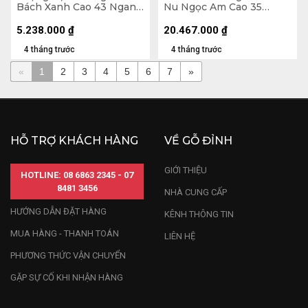
Bách Xanh Cao 43 Ngang
Nu Ngọc Am Cao 35
33 Sâu 22 (cm)
Ngang 65 Sâu 40 (cm)
5.238.000
₫
20.467.000
₫
4 tháng trước
4 tháng trước
«
1
2
3
4
5
6
7
»
HỖ TRỢ KHÁCH HÀNG
VỀ GỖ ĐỈNH
GIỚI THIỆU
HOTLINE: 08 6863 2345 - 07
8481 3456
NHÀ CUNG CẤP
HƯỚNG DẪN ĐẶT HÀNG
KÊNH THÔNG TIN
MUA HÀNG - THANH TOÁN
LIÊN HỆ
PHƯƠNG THỨC VẬN CHUYỂN
GẶP SỰ CỐ KHI NHẬN HÀNG