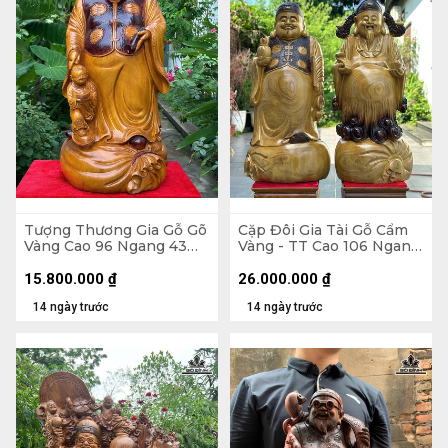
Tượng Thương Gia Gỗ Gõ
Cặp Đôi Gia Tài Gỗ Cẩm
Vàng Cao 96 Ngang 43
Vàng - TT Cao 106 Ngang
Sâu 43 (cm)
43 Sâu 28 (cm) - TG Cao
103 Ngang 48 Sâu 25 (cm)
15.800.000
₫
26.000.000
₫
14 ngày trước
14 ngày trước