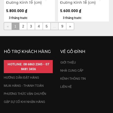
Đường Kính 19 (cm)
Đường Kính 18 (cm)
5.800.000
₫
5.600.000
₫
3 tháng trước
3 tháng trước
«
1
2
3
4
5
...
9
»
HỖ TRỢ KHÁCH HÀNG
VỀ GỖ ĐỈNH
GIỚI THIỆU
HOTLINE: 08 6863 2345 - 07
8481 3456
NHÀ CUNG CẤP
HƯỚNG DẪN ĐẶT HÀNG
KÊNH THÔNG TIN
MUA HÀNG - THANH TOÁN
LIÊN HỆ
PHƯƠNG THỨC VẬN CHUYỂN
GẶP SỰ CỐ KHI NHẬN HÀNG