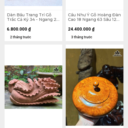
Dàn Bầu Trang Trí Gỗ
Cầu Như Ý Gỗ Hoàng Đàn
Trắc Cả Kỷ 34 - Ngang 23
Cao 18 Ngang 63 Sâu 12
Sâu 15 (cm)
(cm) - Tủ Dài 75 Cao 46
Sâu 26 (cm)
6.800.000
₫
24.400.000
₫
2 tháng trước
3 tháng trước