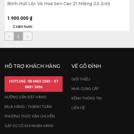
Bình Hút Lộc Vẽ Hoa Sen Cao 21 Miệng 2,5 (cm)
1.900.000
₫
2 năm trước
«
1
»
HỖ TRỢ KHÁCH HÀNG
VỀ GỖ ĐỈNH
GIỚI THIỆU
HOTLINE: 08 6863 2345 - 07
8481 3456
NHÀ CUNG CẤP
HƯỚNG DẪN ĐẶT HÀNG
KÊNH THÔNG TIN
MUA HÀNG - THANH TOÁN
LIÊN HỆ
PHƯƠNG THỨC VẬN CHUYỂN
GẶP SỰ CỐ KHI NHẬN HÀNG