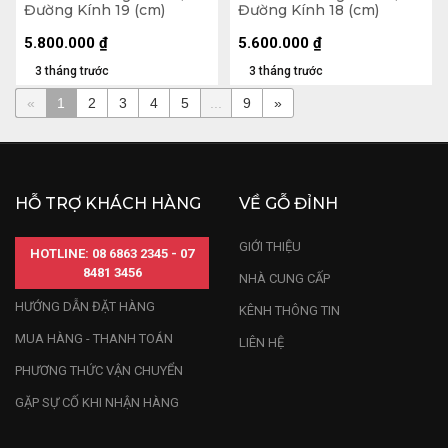
Đường Kính 19 (cm)
Đường Kính 18 (cm)
5.800.000
₫
5.600.000
₫
3 tháng trước
3 tháng trước
«
1
2
3
4
5
...
9
»
HỖ TRỢ KHÁCH HÀNG
VỀ GỖ ĐỈNH
GIỚI THIỆU
HOTLINE: 08 6863 2345 - 07
8481 3456
NHÀ CUNG CẤP
HƯỚNG DẪN ĐẶT HÀNG
KÊNH THÔNG TIN
MUA HÀNG - THANH TOÁN
LIÊN HỆ
PHƯƠNG THỨC VẬN CHUYỂN
GẶP SỰ CỐ KHI NHẬN HÀNG