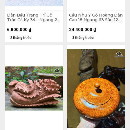
Dàn Bầu Trang Trí Gỗ
Cầu Như Ý Gỗ Hoàng Đàn
Trắc Cả Kỷ 34 - Ngang 23
Cao 18 Ngang 63 Sâu 12
Sâu 15 (cm)
(cm) - Tủ Dài 75 Cao 46
Sâu 26 (cm)
6.800.000
₫
24.400.000
₫
2 tháng trước
3 tháng trước