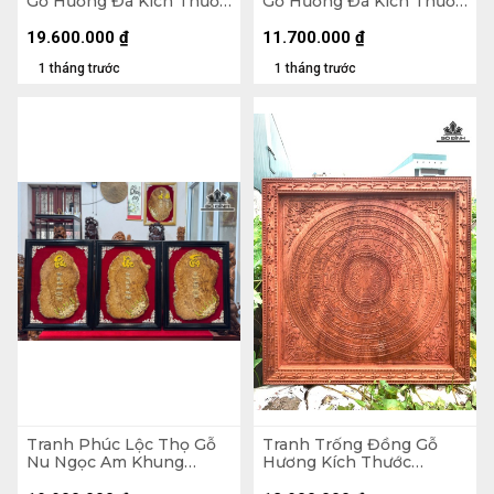
Gỗ Hương Đá Kích Thước
Gỗ Hương Đá Kích Thước
42x127x8 (cm)
42x127x5 (cm)
19.600.000
₫
11.700.000
₫
1 tháng trước
1 tháng trước
Tranh Phúc Lộc Thọ Gỗ
Tranh Trống Đồng Gỗ
Nu Ngọc Am Khung
Hương Kích Thước
71x54x3 (cm)
107x107x5 (cm)