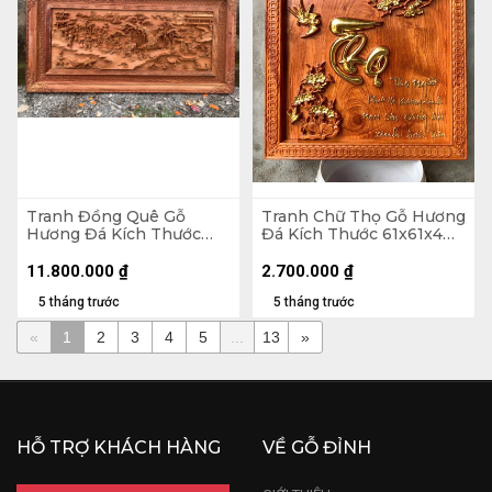
Tranh Đồng Quê Gỗ
Tranh Chữ Thọ Gỗ Hương
Hương Đá Kích Thước
Đá Kích Thước 61x61x4
79x155x5 (cm)
(cm)
11.800.000
₫
2.700.000
₫
5 tháng trước
5 tháng trước
«
1
2
3
4
5
...
13
»
HỖ TRỢ KHÁCH HÀNG
VỀ GỖ ĐỈNH