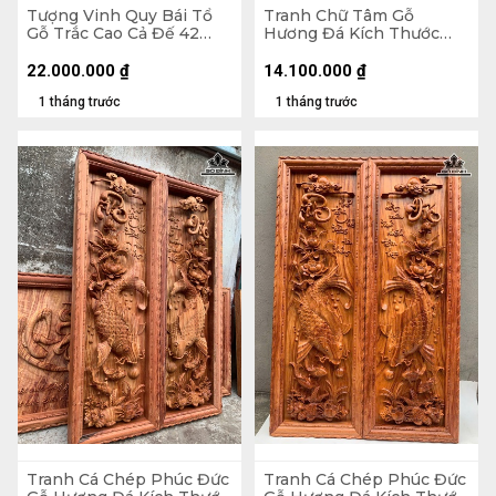
Tượng Vinh Quy Bái Tổ
Tranh Chữ Tâm Gỗ
Gỗ Trắc Cao Cả Đế 42
Hương Đá Kích Thước
Ngang 58 Sâu 23 (cm) -
107x107x5 (cm)
Không Đế 32
22.000.000
₫
14.100.000
₫
1 tháng trước
1 tháng trước
Tranh Cá Chép Phúc Đức
Tranh Cá Chép Phúc Đức