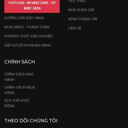
GIỚI THIỆU
HOTLINE: 08 6863 2345 - 07
8481 3456
NHÀ CUNG CẤP
HƯỚNG DẪN ĐẶT HÀNG
KÊNH THÔNG TIN
MUA HÀNG - THANH TOÁN
LIÊN HỆ
PHƯƠNG THỨC VẬN CHUYỂN
GẶP SỰ CỐ KHI NHẬN HÀNG
CHÍNH SÁCH
CHÍNH SÁCH BẢO
HÀNH
CHÍNH SÁCH MUA
HÀNG
QUY CHẾ HOẠT
ĐỘNG
THEO DÕI CHÚNG TÔI