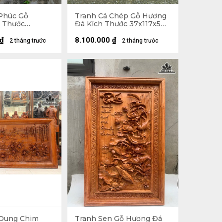
Phúc Gỗ
Tranh Cá Chép Gỗ Hương
 Thước
Đá Kích Thước 37x117x5
(cm)
(cm)
₫
8.100.000
₫
2 tháng trước
2 tháng trước
 Dung Chim
Tranh Sen Gỗ Hương Đá