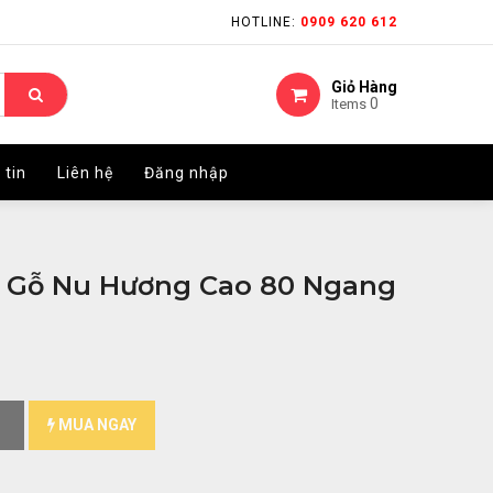
HOTLINE:
HOTLINE:
0909 620 612
0909 620 612
Giỏ Hàng
Giỏ Hàng
0
0
Items
Items
 tin
 tin
Liên hệ
Liên hệ
Đăng nhập
Đăng nhập
n Gỗ Nu Hương Cao 80 Ngang
MUA NGAY