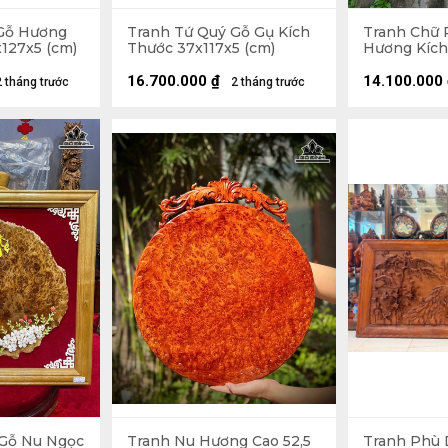
Gỗ Hương
Tranh Tứ Quý Gỗ Gụ Kích
Tranh Chữ 
127x5 (cm)
Thước 37x117x5 (cm)
Hương Kích
107x107x5 
16.700.000
₫
14.100.000
2 tháng trước
2 tháng trước
 Gỗ Nu Ngọc
Tranh Nu Hương Cao 52,5
Tranh Phù