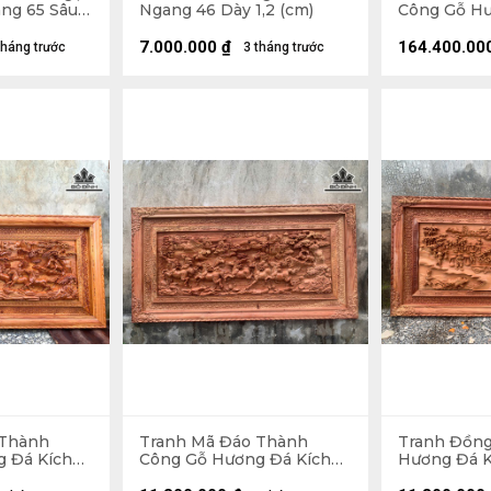
ng 65 Sâu 3
Ngang 46 Dày 1,2 (cm)
Công Gỗ Hư
Cao 115 Dày
7.000.000
₫
164.400.00
tháng trước
3 tháng trước
 Thành
Tranh Mã Đáo Thành
Tranh Đồn
 Đá Kích
Công Gỗ Hương Đá Kích
Hương Đá K
8 (cm)
Thước 79x155x5 (cm)
79x155x5 (c