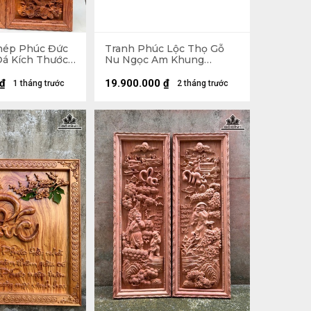
hép Phúc Đức
Tranh Phúc Lộc Thọ Gỗ
á Kích Thước
Nu Ngọc Am Khung
cm)
71x54x3 (cm)
₫
19.900.000
₫
1 tháng trước
2 tháng trước