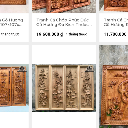
m Gỗ Hương
Tranh Cá Chép Phúc Đức
Tranh Cá C
 107x107x5
Gỗ Hương Đá Kích Thước
Gỗ Hương Đ
42x127x8 (cm)
42x127x5 (
19.600.000
₫
11.700.000
1 tháng trước
1 tháng trước