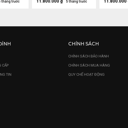
11.800.000
₫
11.800.000
5 tháng trước
5 tháng trước
ĐỈNH
CHÍNH SÁCH
U
CHÍNH SÁCH BẢO HÀNH
 CẤP
CHÍNH SÁCH MUA HÀNG
NG TIN
QUY CHẾ HOẠT ĐỘNG