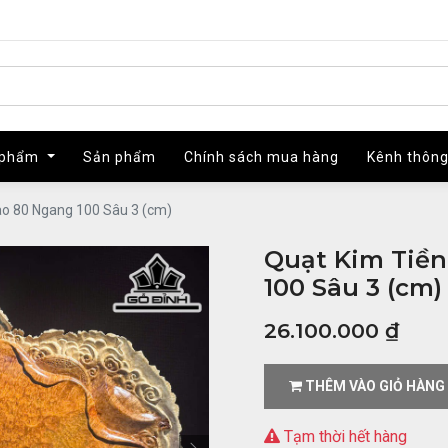
 phẩm
 phẩm
Sản phẩm
Sản phẩm
Chính sách mua hàng
Chính sách mua hàng
Kênh thông
Kênh thông
ao 80 Ngang 100 Sâu 3 (cm)
Quạt Kim Tiề
100 Sâu 3 (cm)
26.100.000
₫
THÊM VÀO GIỎ HÀNG
Tạm thời hết hàng