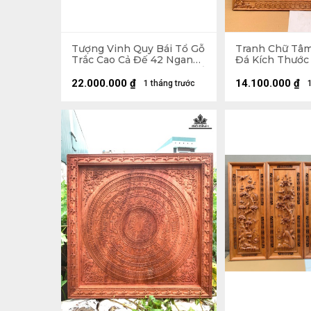
Tượng Vinh Quy Bái Tổ Gỗ
Tranh Chữ Tâ
Trắc Cao Cả Đế 42 Ngang
Đá Kích Thước
58 Sâu 23 (cm) - Không Đế
(cm)
32
22.000.000
₫
14.100.000
₫
1 tháng trước