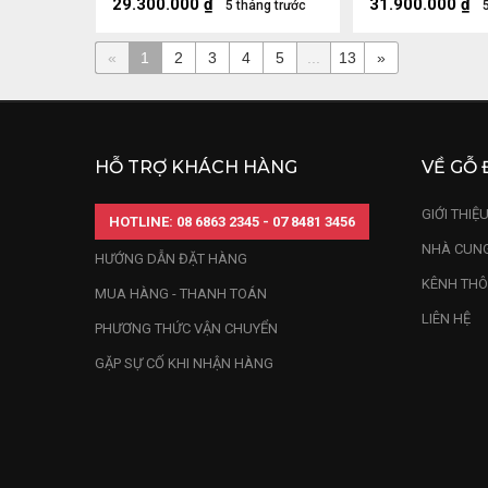
29.300.000
₫
31.900.000
₫
5 tháng trước
«
1
2
3
4
5
...
13
»
HỖ TRỢ KHÁCH HÀNG
VỀ GỖ 
GIỚI THIỆ
HOTLINE: 08 6863 2345 - 07 8481 3456
NHÀ CUNG
HƯỚNG DẪN ĐẶT HÀNG
KÊNH THÔ
MUA HÀNG - THANH TOÁN
LIÊN HỆ
PHƯƠNG THỨC VẬN CHUYỂN
GẶP SỰ CỐ KHI NHẬN HÀNG