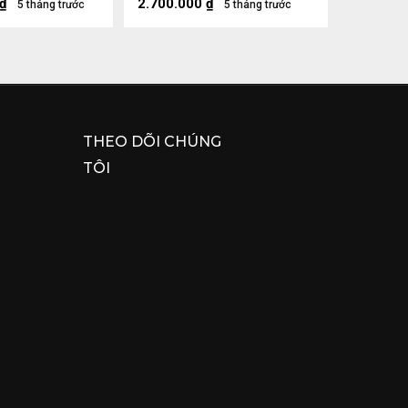
₫
2.700.000
₫
5 tháng trước
5 tháng trước
THEO DÕI CHÚNG
TÔI