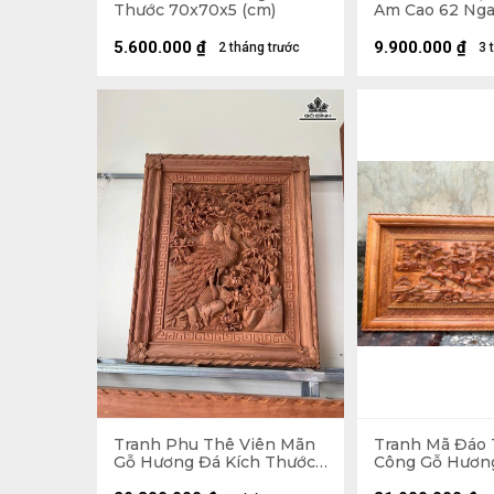
Thước 70x70x5 (cm)
Am Cao 62 Nga
(cm)
5.600.000
₫
9.900.000
₫
2 tháng trước
3 
Tranh Phu Thê Viên Mãn
Tranh Mã Đáo
Gỗ Hương Đá Kích Thước
Công Gỗ Hương
97x117x8 (cm)
Thước 97x197x