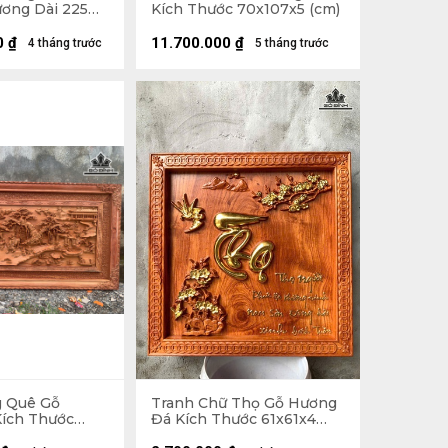
ơng Dài 225
Kích Thước 70x107x5 (cm)
 8 (cm)
0
₫
11.700.000
₫
4 tháng trước
5 tháng trước
g Quê Gỗ
Tranh Chữ Thọ Gỗ Hương
ích Thước
Đá Kích Thước 61x61x4
m)
(cm)