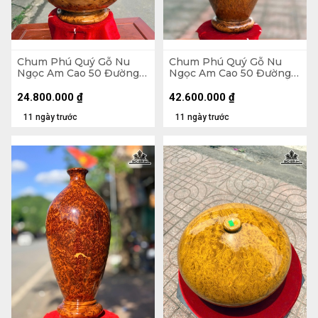
Chum Phú Quý Gỗ Nu
Chum Phú Quý Gỗ Nu
Ngọc Am Cao 50 Đường
Ngọc Am Cao 50 Đường
Kính 35 (cm)
Kính 30 (cm) - Luôn Đế
54 (cm)
24.800.000
₫
42.600.000
₫
11 ngày trước
11 ngày trước