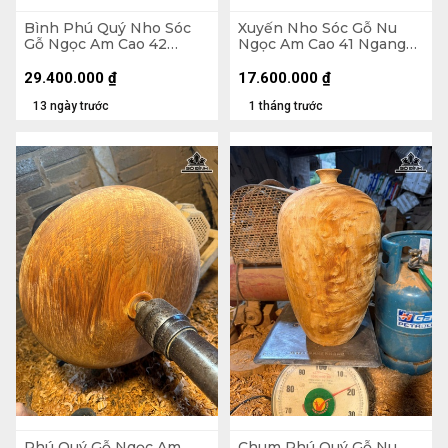
Bình Phú Quý Nho Sóc
Xuyến Nho Sóc Gỗ Nu
Gỗ Ngọc Am Cao 42
Ngọc Am Cao 41 Ngang
Ngang 46 Sâu 38 (cm)
48 Sâu 25 (cm)
29.400.000
₫
17.600.000
₫
13 ngày trước
1 tháng trước
Phú Quý Gỗ Ngọc Am
Chum Phú Quý Gỗ Nu