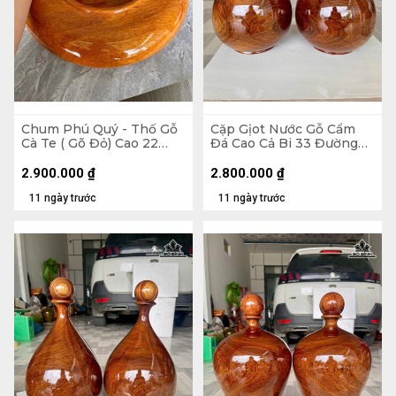
Chum Phú Quý - Thố Gỗ
Cặp Gịot Nước Gỗ Cẩm
Cà Te ( Gõ Đỏ) Cao 22
Đá Cao Cả Bi 33 Đường
Đường Kính 41 (cm)
Kính 21 (cm)
2.900.000
₫
2.800.000
₫
11 ngày trước
11 ngày trước