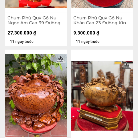
Chum Phú Quý Gỗ Nu
Chum Phú Quý Gỗ Nu
Ngọc Am Cao 39 Đường
Kháo Cao 23 Đường Kính
Kính 21 (cm) - Luôn Đế 43
42 (cm)
(cm)
27.300.000
₫
9.300.000
₫
11 ngày trước
11 ngày trước