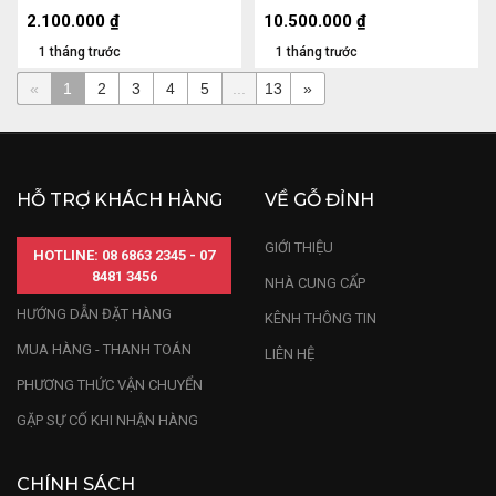
25 (cm)
2.100.000
₫
10.500.000
₫
1 tháng trước
1 tháng trước
«
1
2
3
4
5
...
13
»
HỖ TRỢ KHÁCH HÀNG
VỀ GỖ ĐỈNH
GIỚI THIỆU
HOTLINE: 08 6863 2345 - 07
8481 3456
NHÀ CUNG CẤP
HƯỚNG DẪN ĐẶT HÀNG
KÊNH THÔNG TIN
MUA HÀNG - THANH TOÁN
LIÊN HỆ
PHƯƠNG THỨC VẬN CHUYỂN
GẶP SỰ CỐ KHI NHẬN HÀNG
CHÍNH SÁCH