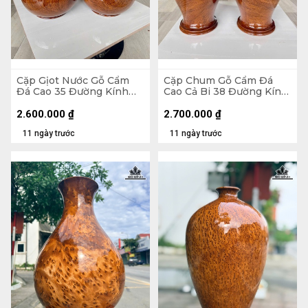
Cặp Gịot Nước Gỗ Cẩm
Cặp Chum Gỗ Cẩm Đá
Đá Cao 35 Đường Kính
Cao Cả Bi 38 Đường Kính
20,5 (cm)
21 (cm)
2.600.000
₫
2.700.000
₫
11 ngày trước
11 ngày trước