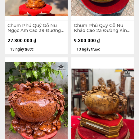
Chum Phú Quý Gỗ Nu
Chum Phú Quý Gỗ Nu
Ngọc Am Cao 39 Đường
Kháo Cao 23 Đường Kính
Kính 21 (cm) - Luôn Đế 43
42 (cm)
(cm)
27.300.000
₫
9.300.000
₫
13 ngày trước
13 ngày trước