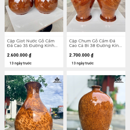
Cặp Gịot Nước Gỗ Cẩm
Cặp Chum Gỗ Cẩm Đá
Đá Cao 35 Đường Kính
Cao Cả Bi 38 Đường Kính
20,5 (cm)
21 (cm)
2.600.000
₫
2.700.000
₫
13 ngày trước
13 ngày trước