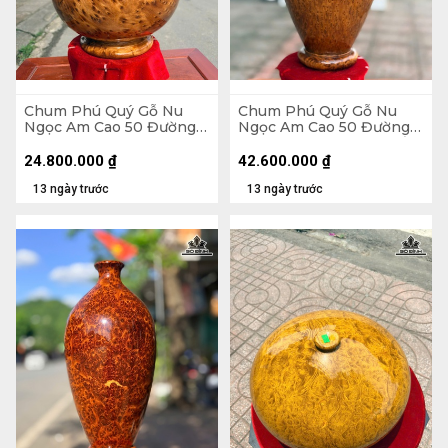
Chum Phú Quý Gỗ Nu
Chum Phú Quý Gỗ Nu
Ngọc Am Cao 50 Đường
Ngọc Am Cao 50 Đường
Kính 35 (cm)
Kính 30 (cm) - Luôn Đế
54 (cm)
24.800.000
₫
42.600.000
₫
13 ngày trước
13 ngày trước