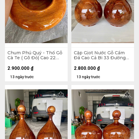
Chum Phú Quý - Thố Gỗ
Cặp Gịot Nước Gỗ Cẩm
Cà Te ( Gõ Đỏ) Cao 22
Đá Cao Cả Bi 33 Đường
Đường Kính 41 (cm)
Kính 21 (cm)
2.900.000
₫
2.800.000
₫
13 ngày trước
13 ngày trước