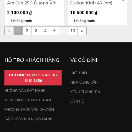
Am Cao 25,5 Đường Kính
Đường Kính 45 (cm)
25 (cm)
2.100.000
₫
10.500.000
₫
1 tháng trước
1 tháng trước
«
1
2
3
4
5
...
13
»
HỖ TRỢ KHÁCH HÀNG
VỀ GỖ ĐỈNH
GIỚI THIỆU
HOTLINE: 08 6863 2345 - 07
8481 3456
NHÀ CUNG CẤP
HƯỚNG DẪN ĐẶT HÀNG
KÊNH THÔNG TIN
MUA HÀNG - THANH TOÁN
LIÊN HỆ
PHƯƠNG THỨC VẬN CHUYỂN
GẶP SỰ CỐ KHI NHẬN HÀNG