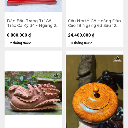
Dàn Bầu Trang Trí Gỗ
Cầu Như Ý Gỗ Hoàng Đàn
Trắc Cả Kỷ 34 - Ngang 23
Cao 18 Ngang 63 Sâu 12
Sâu 15 (cm)
(cm) - Tủ Dài 75 Cao 46
Sâu 26 (cm)
6.800.000
₫
24.400.000
₫
2 tháng trước
3 tháng trước