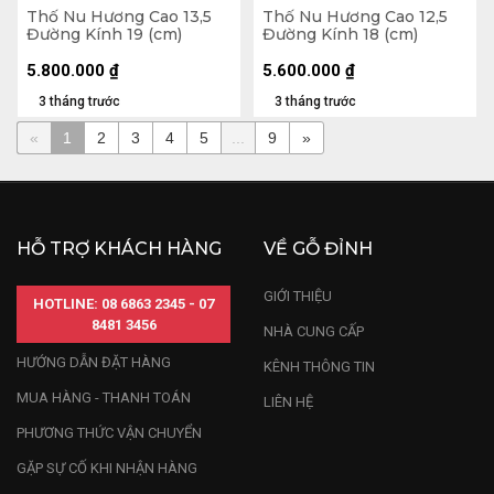
Thố Nu Hương Cao 13,5
Thố Nu Hương Cao 12,5
Đường Kính 19 (cm)
Đường Kính 18 (cm)
5.800.000
₫
5.600.000
₫
3 tháng trước
3 tháng trước
«
1
2
3
4
5
...
9
»
HỖ TRỢ KHÁCH HÀNG
VỀ GỖ ĐỈNH
GIỚI THIỆU
HOTLINE: 08 6863 2345 - 07
8481 3456
NHÀ CUNG CẤP
HƯỚNG DẪN ĐẶT HÀNG
KÊNH THÔNG TIN
MUA HÀNG - THANH TOÁN
LIÊN HỆ
PHƯƠNG THỨC VẬN CHUYỂN
GẶP SỰ CỐ KHI NHẬN HÀNG