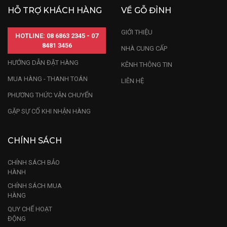
HỖ TRỢ KHÁCH HÀNG
VỀ GỖ ĐỈNH
GIỚI THIỆU
HOTLINE: 08 6863 2345 - 07
8481 3456
NHÀ CUNG CẤP
HƯỚNG DẪN ĐẶT HÀNG
KÊNH THÔNG TIN
MUA HÀNG - THANH TOÁN
LIÊN HỆ
PHƯƠNG THỨC VẬN CHUYỂN
GẶP SỰ CỐ KHI NHẬN HÀNG
CHÍNH SÁCH
CHÍNH SÁCH BẢO
HÀNH
CHÍNH SÁCH MUA
HÀNG
QUY CHẾ HOẠT
ĐỘNG