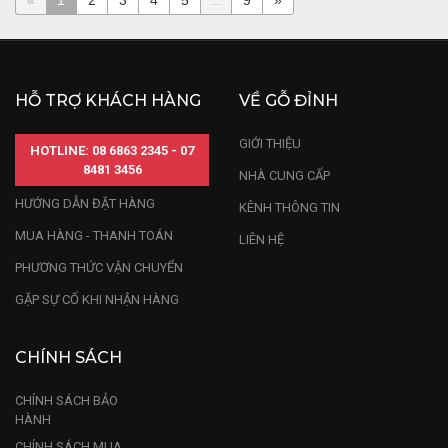
«
1
2
3
4
5
...
9
»
HỖ TRỢ KHÁCH HÀNG
VỀ GỖ ĐỈNH
GIỚI THIỆU
HOTLINE: 08 6863 2345 - 07
8481 3456
NHÀ CUNG CẤP
HƯỚNG DẪN ĐẶT HÀNG
KÊNH THÔNG TIN
MUA HÀNG - THANH TOÁN
LIÊN HỆ
PHƯƠNG THỨC VẬN CHUYỂN
GẶP SỰ CỐ KHI NHẬN HÀNG
CHÍNH SÁCH
CHÍNH SÁCH BẢO
HÀNH
CHÍNH SÁCH MUA