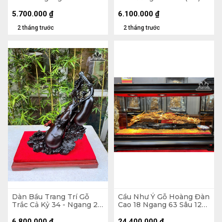
(cm)
Đựng Tích 2,5 lít
5.700.000
₫
6.100.000
₫
2 tháng trước
2 tháng trước
Dàn Bầu Trang Trí Gỗ
Cầu Như Ý Gỗ Hoàng Đàn
Trắc Cả Kỷ 34 - Ngang 23
Cao 18 Ngang 63 Sâu 12
Sâu 15 (cm)
(cm) - Tủ Dài 75 Cao 46
Sâu 26 (cm)
6.800.000
₫
24.400.000
₫