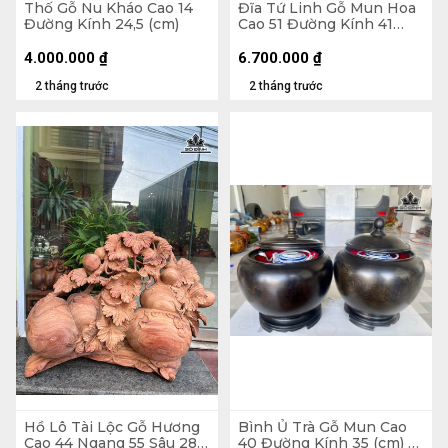
Thố Gỗ Nu Kháo Cao 14
Đĩa Tứ Linh Gỗ Mun Hoa
Đường Kính 24,5 (cm)
Cao 51 Đường Kính 41
(cm)
4.000.000
₫
6.700.000
₫
2 tháng trước
2 tháng trước
Hồ Lô Tài Lộc Gỗ Hương
Bình Ủ Trà Gỗ Mun Cao
Cao 44 Ngang 55 Sâu 28
40 Đường Kính 35 (cm) -