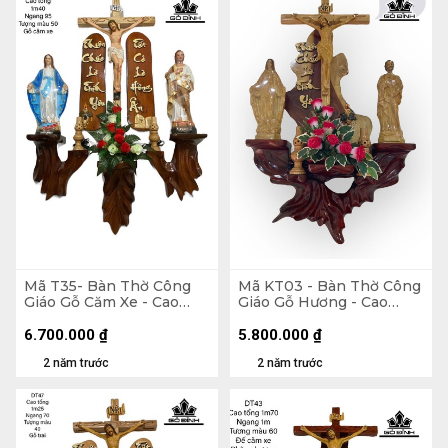
Mã T35- Bàn Thờ Công
Mã KT03 - Bàn Thờ Công
Giáo Gỗ Căm Xe - Cao
Giáo Gỗ Hương - Cao
Tổng 140 Ngang 95
Tổng 120 Ngang 70
Tượng Màu 50 (cm)
Tượng Giả Gỗ 40 (cm)
6.700.000
₫
5.800.000
₫
2 năm trước
2 năm trước