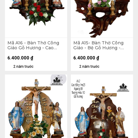
Mã A16 - Bàn Thờ Công
Mã A15- Bàn Thờ Công
Giáo Gỗ Hương - Cao
Giáo - Bệ Gỗ Hương -
Tổng 120 Ngang 75
Bảng Căm Xe - Cao Tổng
Tượng Màu 50 (cm)
130 Ngang 70 Tượng Màu
6.400.000
₫
6.400.000
₫
40 (cm)
2 năm trước
2 năm trước