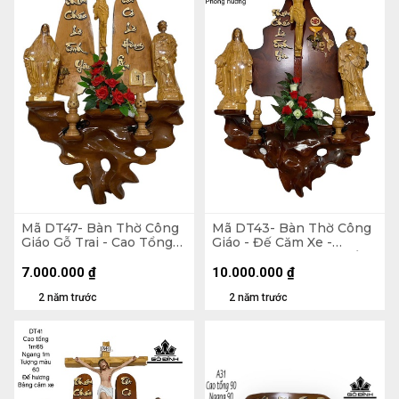
Mã DT47- Bàn Thờ Công
Mã DT43- Bàn Thờ Công
Giáo Gỗ Trai - Cao Tổng
Giáo - Đế Căm Xe -
125 Ngang 70 Tượng Màu
Phông Hương - Cao Tổng
40 (cm)
170 Ngang 100 Tượng
7.000.000
₫
10.000.000
₫
Màu 60 (cm)
2 năm trước
2 năm trước