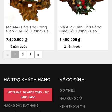
Mã A14- Bàn Thờ Công
Mã A12 - Bàn Thờ Công
Giáo - Bệ Gỗ Hương- Cao
Giáo Gỗ Hương - Cao
Tổng 140 Ngang 75
Tổng 125 Ngang 80
Tượng Màu 50 (cm)
Tượng Màu 50 (cm)
7.400.000
₫
6.400.000
₫
2 năm trước
2 năm trước
«
1
2
3
»
HỖ TRỢ KHÁCH HÀNG
VỀ GỖ ĐỈNH
GIỚI THIỆU
HOTLINE: 08 6863 2345 - 07
8481 3456
NHÀ CUNG CẤP
HƯỚNG DẪN ĐẶT HÀNG
KÊNH THÔNG TIN