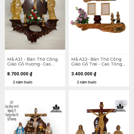
Mã A31 - Bàn Thờ Công
Mã A22- Bàn Thờ Công
Giáo Gỗ Hương- Cao
Giáo Gỗ Trai - Cao Tổng
Tổng 175 Ngang 100
80 Ngang 75 (cm)
Tượng Nhựa 60 (cm)
8.700.000
₫
3.400.000
₫
2 năm trước
2 năm trước