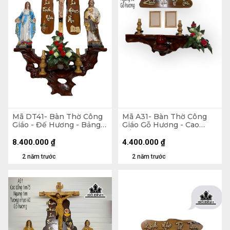
Mã DT41- Bàn Thờ Công
Mã A31- Bàn Thờ Công
Giáo - Đế Hương - Bảng
Giáo Gỗ Hương - Cao
Căm Xe - Cao Tổng 165
Tổng 90 Ngang 90 (cm)
Ngang 100 Tượng Màu
8.400.000
₫
4.400.000
₫
60 (cm)
2 năm trước
2 năm trước