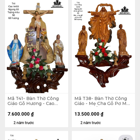
Mã T41- Bàn Thờ Công
Mã T38- Bàn Thờ Công
Giáo Gỗ Hương - Cao
Giáo - Mẹ Cha Gỗ Pơ Mu
Tổng 150 Ngang 80
50 - Đế Gỗ Hương- Cao
Tượng Màu 50 (cm)
Tổng 140 Ngang 80 -
7.600.000
₫
13.500.000
₫
Chúa Gỗ Trai 80 (cm)
2 năm trước
2 năm trước