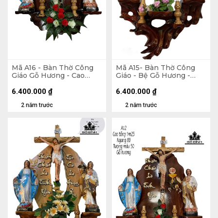
Mã A16 - Bàn Thờ Công
Mã A15- Bàn Thờ Công
Giáo Gỗ Hương - Cao
Giáo - Bệ Gỗ Hương -
Tổng 120 Ngang 75
Bảng Căm Xe - Cao Tổng
Tượng Màu 50 (cm)
130 Ngang 70 Tượng Màu
6.400.000
₫
6.400.000
₫
40 (cm)
2 năm trước
2 năm trước