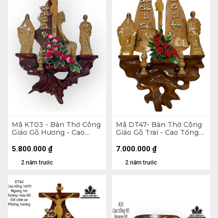
Mã KT03 - Bàn Thờ Công
Mã DT47- Bàn Thờ Công
Giáo Gỗ Hương - Cao
Giáo Gỗ Trai - Cao Tổng
Tổng 120 Ngang 70
125 Ngang 70 Tượng Màu
Tượng Giả Gỗ 40 (cm)
40 (cm)
5.800.000
₫
7.000.000
₫
2 năm trước
2 năm trước