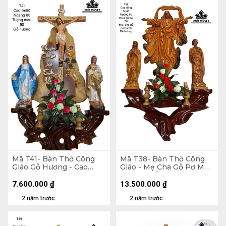
Mã T41- Bàn Thờ Công
Mã T38- Bàn Thờ Công
Giáo Gỗ Hương - Cao
Giáo - Mẹ Cha Gỗ Pơ Mu
Tổng 150 Ngang 80
50 - Đế Gỗ Hương- Cao
Tượng Màu 50 (cm)
Tổng 140 Ngang 80 -
7.600.000
₫
13.500.000
₫
Chúa Gỗ Trai 80 (cm)
2 năm trước
2 năm trước