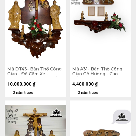
Mã DT43- Bàn Thờ Công
Mã A31- Bàn Thờ Công
Giáo - Đế Căm Xe -
Giáo Gỗ Hương - Cao
Phông Hương - Cao Tổng
Tổng 90 Ngang 90 (cm)
170 Ngang 100 Tượng
10.000.000
₫
4.400.000
₫
Màu 60 (cm)
2 năm trước
2 năm trước