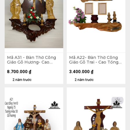
Mã A31 - Bàn Thờ Công
Mã A22- Bàn Thờ Công
Giáo Gỗ Hương- Cao
Giáo Gỗ Trai - Cao Tổng
Tổng 175 Ngang 100
80 Ngang 75 (cm)
Tượng Nhựa 60 (cm)
8.700.000
₫
3.400.000
₫
2 năm trước
2 năm trước