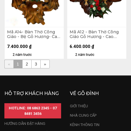
Mã A14- Bàn Thờ Công
Mã A12 - Bàn Thờ Công
Giáo - Bệ Gỗ Hương- Cao
Giáo Gỗ Hương - Cao
Tổng 140 Ngang 75
Tổng 125 Ngang 80
Tượng Màu 50 (cm)
Tượng Màu 50 (cm)
7.400.000
₫
6.400.000
₫
2 năm trước
2 năm trước
«
1
2
3
»
HỖ TRỢ KHÁCH HÀNG
VỀ GỖ ĐỈNH
GIỚI THIỆU
HOTLINE: 08 6863 2345 - 07
8481 3456
NHÀ CUNG CẤP
HƯỚNG DẪN ĐẶT HÀNG
KÊNH THÔNG TIN