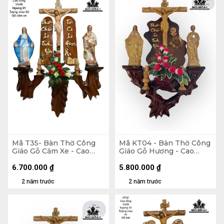
Mã T35- Bàn Thờ Công
Mã KT04 - Bàn Thờ Công
Giáo Gỗ Căm Xe - Cao
Giáo Gỗ Hương - Cao
Tổng 140 Ngang 95
Tổng 115 Ngang 70
Tượng Màu 50 (cm)
Tượng Giả Gỗ 40 (cm)
6.700.000
₫
5.800.000
₫
2 năm trước
2 năm trước