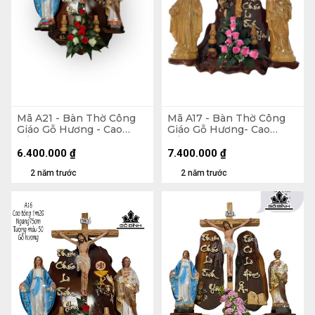
Mã A21 - Bàn Thờ Công
Mã A17 - Bàn Thờ Công
Giáo Gỗ Hương - Cao
Giáo Gỗ Hương- Cao
Tổng 110 Ngang 75
Tổng 140 Ngang 90
Tượng Màu 50 (cm)
Tượng Nhựa Giả Gỗ 50
6.400.000
₫
7.400.000
₫
(cm)
2 năm trước
2 năm trước