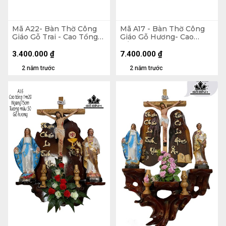
Mã A22- Bàn Thờ Công
Mã A17 - Bàn Thờ Công
Giáo Gỗ Trai - Cao Tổng
Giáo Gỗ Hương- Cao
80 Ngang 75 (cm)
Tổng 140 Ngang 90
Tượng Nhựa Giả Gỗ 50
3.400.000
₫
7.400.000
₫
(cm)
2 năm trước
2 năm trước