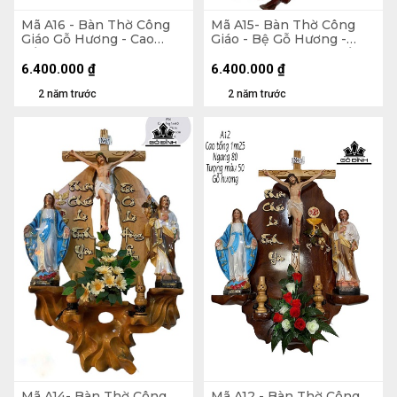
Mã A16 - Bàn Thờ Công
Mã A15- Bàn Thờ Công
Giáo Gỗ Hương - Cao
Giáo - Bệ Gỗ Hương -
Tổng 120 Ngang 75
Bảng Căm Xe - Cao Tổng
Tượng Màu 50 (cm)
130 Ngang 70 Tượng Màu
6.400.000
₫
6.400.000
₫
40 (cm)
2 năm trước
2 năm trước
Mã A14- Bàn Thờ Công
Mã A12 - Bàn Thờ Công