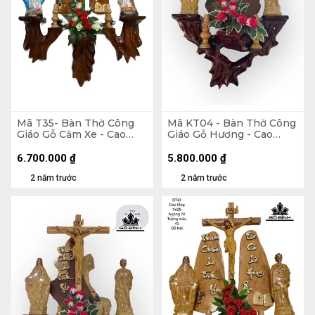
Mã T35- Bàn Thờ Công
Mã KT04 - Bàn Thờ Công
Giáo Gỗ Căm Xe - Cao
Giáo Gỗ Hương - Cao
Tổng 140 Ngang 95
Tổng 115 Ngang 70
Tượng Màu 50 (cm)
Tượng Giả Gỗ 40 (cm)
6.700.000
₫
5.800.000
₫
2 năm trước
2 năm trước