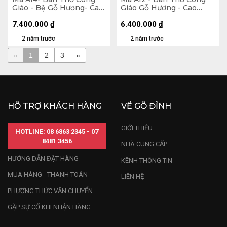
Giáo - Bệ Gỗ Hương- Cao
Giáo Gỗ Hương - Cao
Tổng 140 Ngang 75
Tổng 125 Ngang 80
Tượng Màu 50 (cm)
Tượng Màu 50 (cm)
7.400.000
₫
6.400.000
₫
2 năm trước
2 năm trước
«
1
2
3
»
HỖ TRỢ KHÁCH HÀNG
VỀ GỖ ĐỈNH
GIỚI THIỆU
HOTLINE: 08 6863 2345 - 07
8481 3456
NHÀ CUNG CẤP
HƯỚNG DẪN ĐẶT HÀNG
KÊNH THÔNG TIN
MUA HÀNG - THANH TOÁN
LIÊN HỆ
PHƯƠNG THỨC VẬN CHUYỂN
GẶP SỰ CỐ KHI NHẬN HÀNG