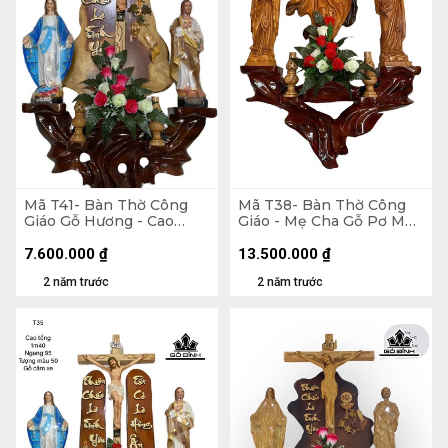
Mã T41- Bàn Thờ Công
Mã T38- Bàn Thờ Công
Giáo Gỗ Hương - Cao
Giáo - Mẹ Cha Gỗ Pơ Mu
Tổng 150 Ngang 80
50 - Đế Gỗ Hương- Cao
Tượng Màu 50 (cm)
Tổng 140 Ngang 80 -
7.600.000
₫
13.500.000
₫
Chúa Gỗ Trai 80 (cm)
2 năm trước
2 năm trước