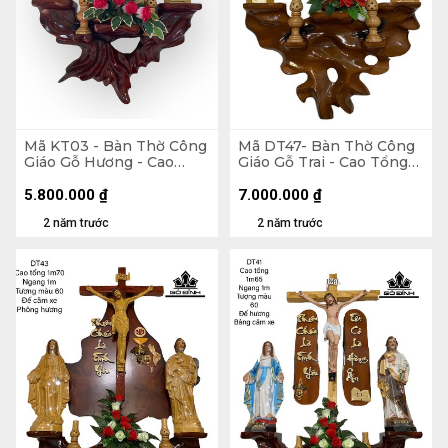
Mã KT03 - Bàn Thờ Công
Mã DT47- Bàn Thờ Công
Giáo Gỗ Hương - Cao
Giáo Gỗ Trai - Cao Tổng
Tổng 120 Ngang 70
125 Ngang 70 Tượng Màu
Tượng Giả Gỗ 40 (cm)
40 (cm)
5.800.000
₫
7.000.000
₫
2 năm trước
2 năm trước