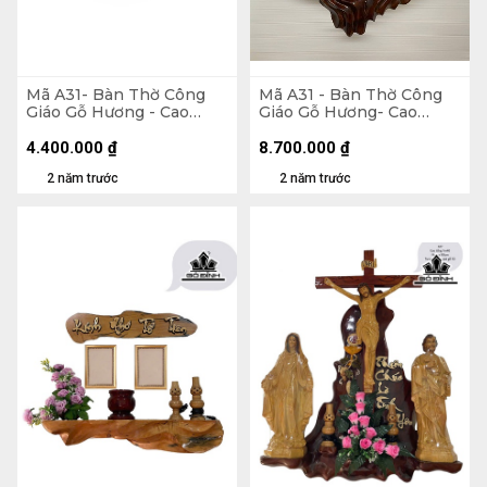
Mã A31- Bàn Thờ Công
Mã A31 - Bàn Thờ Công
Giáo Gỗ Hương - Cao
Giáo Gỗ Hương- Cao
Tổng 90 Ngang 90 (cm)
Tổng 175 Ngang 100
Tượng Nhựa 60 (cm)
4.400.000
₫
8.700.000
₫
2 năm trước
2 năm trước