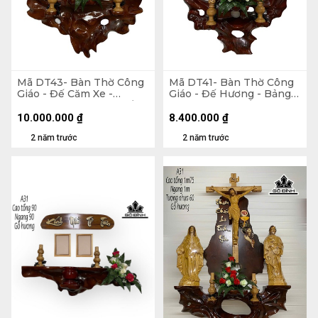
Mã DT43- Bàn Thờ Công
Mã DT41- Bàn Thờ Công
Giáo - Đế Căm Xe -
Giáo - Đế Hương - Bảng
Phông Hương - Cao Tổng
Căm Xe - Cao Tổng 165
170 Ngang 100 Tượng
Ngang 100 Tượng Màu
10.000.000
₫
8.400.000
₫
Màu 60 (cm)
60 (cm)
2 năm trước
2 năm trước