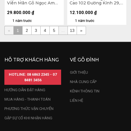
Viên Mãn Gỗ Ngọc Am
Cao 102 Đường Kính 29,5
Cao Cả Kỷ 139 Ngang 50
(cm)
Sâu 40 (cm) - Kỷ Cao 20
29.800.000
₫
12.100.000
₫
1 năm trước
1 năm trước
«
1
2
3
4
5
...
13
»
HỖ TRỢ KHÁCH HÀNG
VỀ GỖ ĐỈNH
GIỚI THIỆU
HOTLINE: 08 6863 2345 - 07
8481 3456
NHÀ CUNG CẤP
HƯỚNG DẪN ĐẶT HÀNG
KÊNH THÔNG TIN
MUA HÀNG - THANH TOÁN
LIÊN HỆ
PHƯƠNG THỨC VẬN CHUYỂN
GẶP SỰ CỐ KHI NHẬN HÀNG