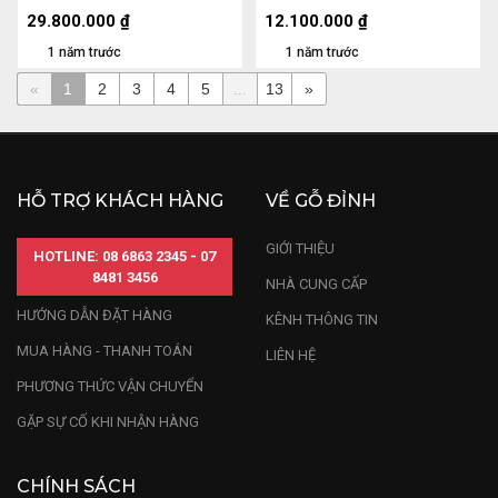
Cao Cả Kỷ 139 Ngang 50
(cm)
Sâu 40 (cm) - Kỷ Cao 20
29.800.000
₫
12.100.000
₫
1 năm trước
1 năm trước
«
1
2
3
4
5
...
13
»
HỖ TRỢ KHÁCH HÀNG
VỀ GỖ ĐỈNH
GIỚI THIỆU
HOTLINE: 08 6863 2345 - 07
8481 3456
NHÀ CUNG CẤP
HƯỚNG DẪN ĐẶT HÀNG
KÊNH THÔNG TIN
MUA HÀNG - THANH TOÁN
LIÊN HỆ
PHƯƠNG THỨC VẬN CHUYỂN
GẶP SỰ CỐ KHI NHẬN HÀNG
CHÍNH SÁCH