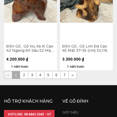
Đôn Gỗ , Gỗ Nu Xá Xị Cao
Đôn Gỗ , Gỗ Lim Đá Cao
42 Ngang 60 Sâu 52 Mặt
45 Mặt 37-35 (cm) DL116
55-28 (cm) DX166
4.200.000
₫
3.300.000
₫
1 năm trước
1 năm trước
«
1
2
3
4
5
6
7
»
HỖ TRỢ KHÁCH HÀNG
VỀ GỖ ĐỈNH
GIỚI THIỆU
HOTLINE: 08 6863 2345 - 07