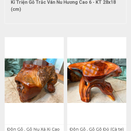
Kỉ Triện Gỗ Trắc Ván Nu Hương Cao 6 - KT 28x18
(cm)
Đôn Gỗ , Gỗ Nu Xá Xị Cao
Đôn Gỗ , Gỗ Gõ Đỏ (Cà te)