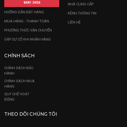
8481 3456
NHÀ CUNG CẤP
HƯỚNG DẪN ĐẶT HÀNG
KÊNH THÔNG TIN
MUA HÀNG - THANH TOÁN
LIÊN HỆ
PHƯƠNG THỨC VẬN CHUYỂN
GẶP SỰ CỐ KHI NHẬN HÀNG
CHÍNH SÁCH
CHÍNH SÁCH BẢO
HÀNH
CHÍNH SÁCH MUA
HÀNG
QUY CHẾ HOẠT
ĐỘNG
THEO DÕI CHÚNG TÔI