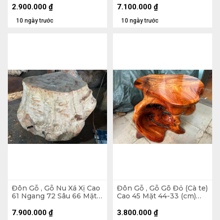
2.900.000
₫
7.100.000
₫
10 ngày trước
10 ngày trước
Đôn Gỗ , Gỗ Nu Xá Xị Cao
Đôn Gỗ , Gỗ Gõ Đỏ (Cà te)
61 Ngang 72 Sâu 66 Mặt
Cao 45 Mặt 44-33 (cm)
54-40 (cm) - DX351
DC1563
7.900.000
₫
3.800.000
₫