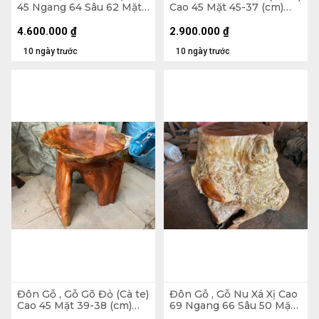
45 Ngang 64 Sâu 62 Mặt
Cao 45 Mặt 45-37 (cm)
40-37 (cm) - DX174
DC9034
4.600.000
₫
2.900.000
₫
10 ngày trước
10 ngày trước
Đôn Gỗ , Gỗ Gõ Đỏ (Cà te)
Đôn Gỗ , Gỗ Nu Xá Xị Cao
Cao 45 Mặt 39-38 (cm)
69 Ngang 66 Sâu 50 Mặt
DC1063
42-34 (cm) - DX326