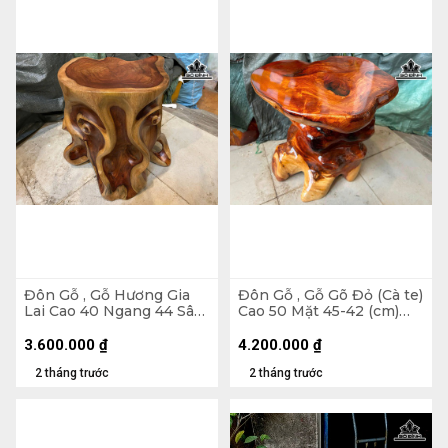
Đôn Gỗ , Gỗ Hương Gia
Đôn Gỗ , Gỗ Gõ Đỏ (Cà te)
Lai Cao 40 Ngang 44 Sâu
Cao 50 Mặt 45-42 (cm)
40 Mặt 30-24 (cm) DH141
DC1656
3.600.000
₫
4.200.000
₫
2 tháng trước
2 tháng trước