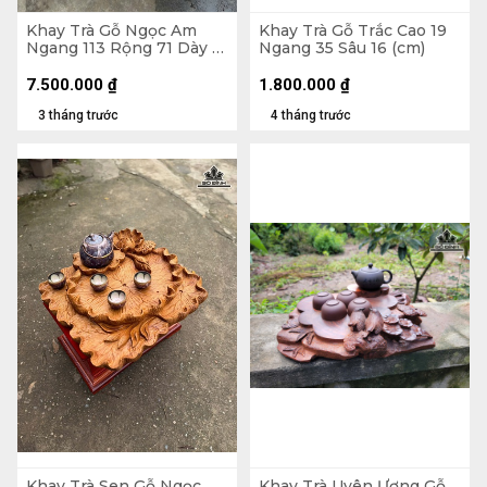
Khay Trà Gỗ Ngọc Am
Khay Trà Gỗ Trắc Cao 19
Ngang 113 Rộng 71 Dày 18
Ngang 35 Sâu 16 (cm)
(cm)
7.500.000
₫
1.800.000
₫
3 tháng trước
4 tháng trước
Khay Trà Sen Gỗ Ngọc
Khay Trà Uyên Ương Gỗ