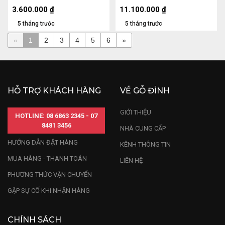
10x37x33 (cm)
3.600.000
₫
11.100.000
₫
5 tháng trước
5 tháng trước
«
1
2
3
4
5
6
»
HỖ TRỢ KHÁCH HÀNG
VỀ GỖ ĐỈNH
GIỚI THIỆU
HOTLINE: 08 6863 2345 - 07
8481 3456
NHÀ CUNG CẤP
HƯỚNG DẪN ĐẶT HÀNG
KÊNH THÔNG TIN
MUA HÀNG - THANH TOÁN
LIÊN HỆ
PHƯƠNG THỨC VẬN CHUYỂN
GẶP SỰ CỐ KHI NHẬN HÀNG
CHÍNH SÁCH