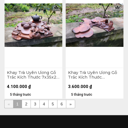
Khay Trà Uyên Ương Gỗ
Khay Trà Uyên Ương Gỗ
Trắc Kích Thước 7x35x27
Trắc Kích Thước
(cm)
10x37x33 (cm)
4.100.000
₫
3.600.000
₫
5 tháng trước
5 tháng trước
«
1
2
3
4
5
6
»