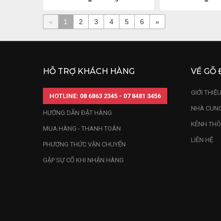
«
1
2
3
4
5
6
»
HỖ TRỢ KHÁCH HÀNG
VỀ GỖ 
GIỚI THIỆ
HOTLINE: 08 6863 2345 - 07 8481 3456
NHÀ CUNG
HƯỚNG DẪN ĐẶT HÀNG
KÊNH THÔ
MUA HÀNG - THANH TOÁN
LIÊN HỆ
PHƯƠNG THỨC VẬN CHUYỂN
GẶP SỰ CỐ KHI NHẬN HÀNG