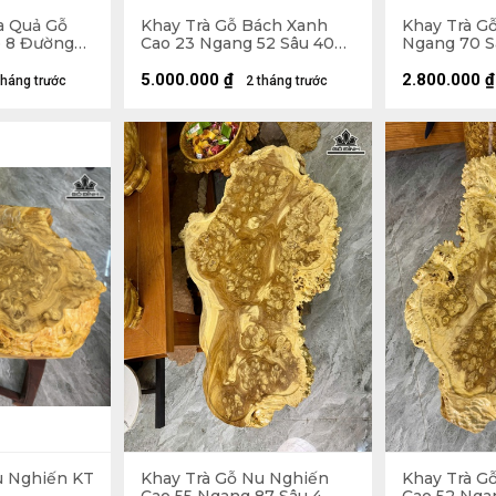
a Quả Gỗ
Khay Trà Gỗ Bách Xanh
Khay Trà Gỗ
 8 Đường
Cao 23 Ngang 52 Sâu 40
Ngang 70 S
(cm)
5.000.000
₫
2.800.000
₫
tháng trước
2 tháng trước
u Nghiến KT
Khay Trà Gỗ Nu Nghiến
Khay Trà G