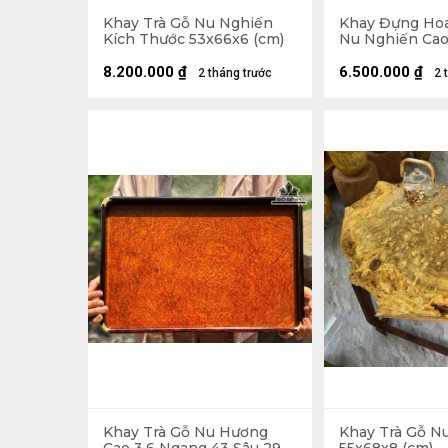
Khay Trà Gỗ Nu Nghiến
Khay Đựng Ho
Kích Thước 53x66x6 (cm)
Nu Nghiến Cao
Kính 41 (cm)
8.200.000
₫
6.500.000
₫
2 tháng trước
2 
Khay Trà Gỗ Nu Hương
Khay Trà Gỗ N