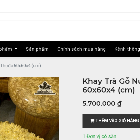
 phẩm
 phẩm
Sản phẩm
Sản phẩm
Chính sách mua hàng
Chính sách mua hàng
Kênh thông
Kênh thông
h Thước 60x60x4 (cm)
Khay Trà Gỗ N
60x60x4 (cm)
5.700.000
₫
THÊM VÀO GIỎ HÀNG
1 Đơn vị có sẵn