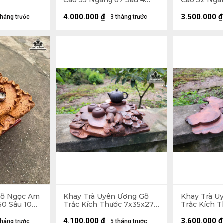
Cao 55 Ngang 87 Sâu 4
Cao 52 Ngan
(cm)
(cm)
4.000.000
₫
3.500.000
₫
tháng trước
3 tháng trước
Gỗ Ngọc Am
Khay Trà Uyên Ương Gỗ
Khay Trà U
50 Sâu 10
Trắc Kích Thước 7x35x27
Trắc Kích 
(cm)
(cm)
4.100.000
₫
3.600.000
₫
tháng trước
5 tháng trước