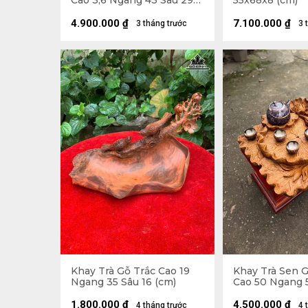
Cao 3,6 Ngang 43 Sâu 29
55x68x8 (cm)
(cm)
4.900.000
₫
7.100.000
₫
3 tháng trước
3 
Khay Trà Gỗ Trắc Cao 19
Khay Trà Sen 
Ngang 35 Sâu 16 (cm)
Cao 50 Ngang 
(cm)
1.800.000
₫
4.500.000
₫
4 tháng trước
4 