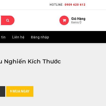
HOTLINE:
HOTLINE:
0909 620 612
0909 620 612
Giỏ Hàng
Giỏ Hàng
0
0
Items
Items
 tin
 tin
Liên hệ
Liên hệ
Đăng nhập
Đăng nhập
u Nghiến Kích Thước
MUA NGAY