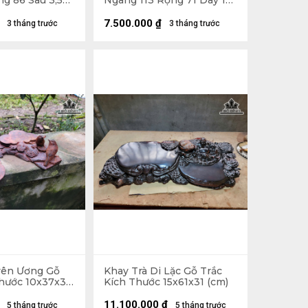
g 86 Sâu 3,5
Ngang 113 Rộng 71 Dày 18
(cm)
7.500.000
₫
3 tháng trước
3 tháng trước
yên Ương Gỗ
Khay Trà Di Lặc Gỗ Trắc
Thước 10x37x33
Kích Thước 15x61x31 (cm)
11.100.000
₫
5 tháng trước
5 tháng trước