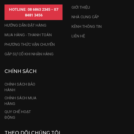
GIỚI THIỆU
HOTLINE: 08 6863 2345 - 07
8481 3456
NHÀ CUNG CẤP
HƯỚNG DẪN ĐẶT HÀNG
KÊNH THÔNG TIN
MUA HÀNG - THANH TOÁN
LIÊN HỆ
PHƯƠNG THỨC VẬN CHUYỂN
GẶP SỰ CỐ KHI NHẬN HÀNG
CHÍNH SÁCH
CHÍNH SÁCH BẢO
HÀNH
CHÍNH SÁCH MUA
HÀNG
QUY CHẾ HOẠT
ĐỘNG
THEO DÕI CHÚNG TÔI