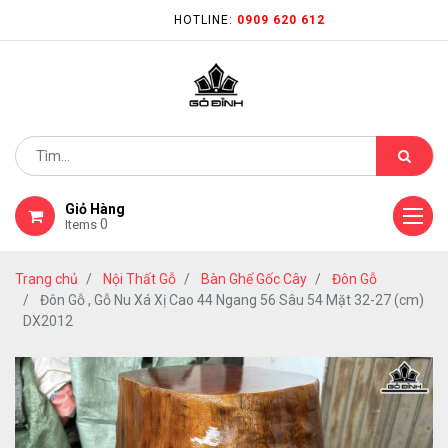
HOTLINE:
0909 620 612
Giỏ Hàng
0
Items
Trang chủ
Nội Thất Gỗ
Bàn Ghế Gốc Cây
Đôn Gỗ
Đôn Gỗ , Gỗ Nu Xá Xị Cao 44 Ngang 56 Sâu 54 Mặt 32-27 (cm)
DX2012