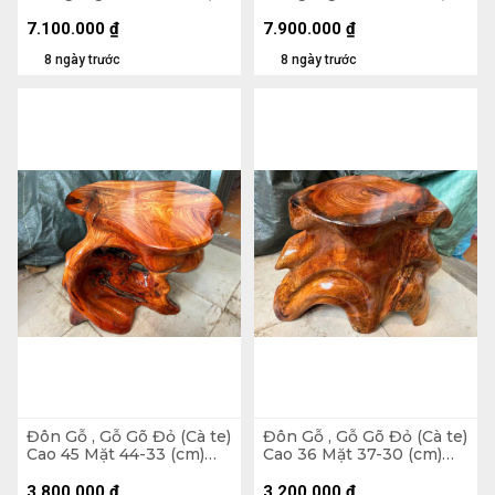
42-34 (cm) - DX326
54-40 (cm) - DX351
7.100.000
₫
7.900.000
₫
8 ngày trước
8 ngày trước
Đôn Gỗ , Gỗ Gõ Đỏ (Cà te)
Đôn Gỗ , Gỗ Gõ Đỏ (Cà te)
Cao 45 Mặt 44-33 (cm)
Cao 36 Mặt 37-30 (cm)
DC1563
DC1070
3.800.000
₫
3.200.000
₫