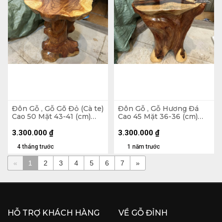
Đôn Gỗ , Gỗ Gõ Đỏ (Cà te)
Đôn Gỗ , Gỗ Hương Đá
Cao 50 Mặt 43-41 (cm)
Cao 45 Mặt 36-36 (cm)
DC1267
DH120
3.300.000
₫
3.300.000
₫
4 tháng trước
1 năm trước
«
1
2
3
4
5
6
7
»
HỖ TRỢ KHÁCH HÀNG
VỀ GỖ ĐỈNH