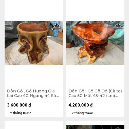
Đôn Gỗ , Gỗ Hương Gia
Đôn Gỗ , Gỗ Gõ Đỏ (Cà te)
Lai Cao 40 Ngang 44 Sâu
Cao 50 Mặt 45-42 (cm)
40 Mặt 30-24 (cm) DH141
DC1656
3.600.000
₫
4.200.000
₫
2 tháng trước
2 tháng trước