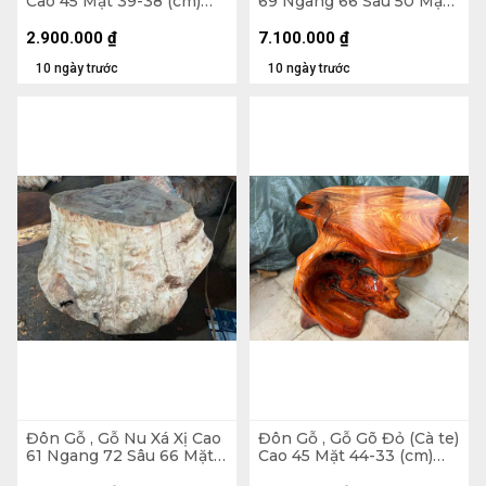
Cao 45 Mặt 39-38 (cm)
69 Ngang 66 Sâu 50 Mặt
DC1063
42-34 (cm) - DX326
2.900.000
₫
7.100.000
₫
10 ngày trước
10 ngày trước
Đôn Gỗ , Gỗ Nu Xá Xị Cao
Đôn Gỗ , Gỗ Gõ Đỏ (Cà te)
61 Ngang 72 Sâu 66 Mặt
Cao 45 Mặt 44-33 (cm)
54-40 (cm) - DX351
DC1563