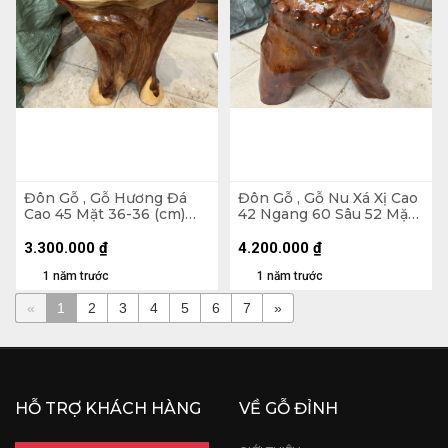
Đôn Gỗ , Gỗ Hương Đá
Đôn Gỗ , Gỗ Nu Xá Xị Cao
Cao 45 Mặt 36-36 (cm)
42 Ngang 60 Sâu 52 Mặt
DH120
55-28 (cm) DX166
3.300.000
₫
4.200.000
₫
1 năm trước
1 năm trước
«
1
2
3
4
5
6
7
»
HỖ TRỢ KHÁCH HÀNG
VỀ GỖ ĐỈNH