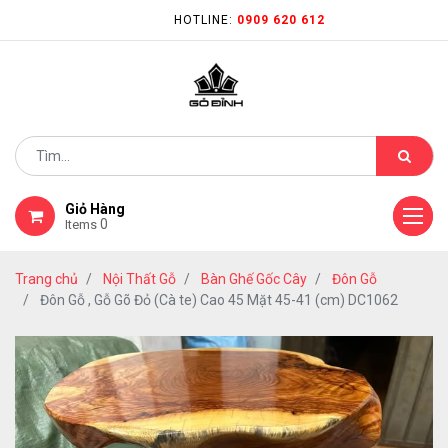
HOTLINE:
0909 620 612
Giỏ Hàng
0
Items
Trang chủ
Nội Thất Gỗ
Bàn Ghế Gốc Cây
Đôn Gỗ
Đôn Gỗ , Gỗ Gõ Đỏ (Cà te) Cao 45 Mặt 45-41 (cm) DC1062