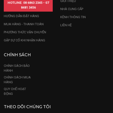
GIỚI THIỆU
HOTLINE: 08 6863 2345 - 07
8481 3456
NHÀ CUNG CẤP
HƯỚNG DẪN ĐẶT HÀNG
KÊNH THÔNG TIN
MUA HÀNG - THANH TOÁN
LIÊN HỆ
PHƯƠNG THỨC VẬN CHUYỂN
GẶP SỰ CỐ KHI NHẬN HÀNG
CHÍNH SÁCH
CHÍNH SÁCH BẢO
HÀNH
CHÍNH SÁCH MUA
HÀNG
QUY CHẾ HOẠT
ĐỘNG
THEO DÕI CHÚNG TÔI