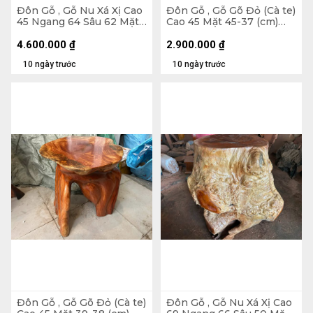
Đôn Gỗ , Gỗ Nu Xá Xị Cao
Đôn Gỗ , Gỗ Gõ Đỏ (Cà te)
45 Ngang 64 Sâu 62 Mặt
Cao 45 Mặt 45-37 (cm)
40-37 (cm) - DX174
DC9034
4.600.000
₫
2.900.000
₫
10 ngày trước
10 ngày trước
Đôn Gỗ , Gỗ Gõ Đỏ (Cà te)
Đôn Gỗ , Gỗ Nu Xá Xị Cao