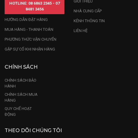
GIỚI THIỆU
HOTLINE: 08 6863 2345 - 07
8481 3456
NHÀ CUNG CẤP
HƯỚNG DẪN ĐẶT HÀNG
KÊNH THÔNG TIN
MUA HÀNG - THANH TOÁN
LIÊN HỆ
PHƯƠNG THỨC VẬN CHUYỂN
GẶP SỰ CỐ KHI NHẬN HÀNG
CHÍNH SÁCH
CHÍNH SÁCH BẢO
HÀNH
CHÍNH SÁCH MUA
HÀNG
QUY CHẾ HOẠT
ĐỘNG
THEO DÕI CHÚNG TÔI