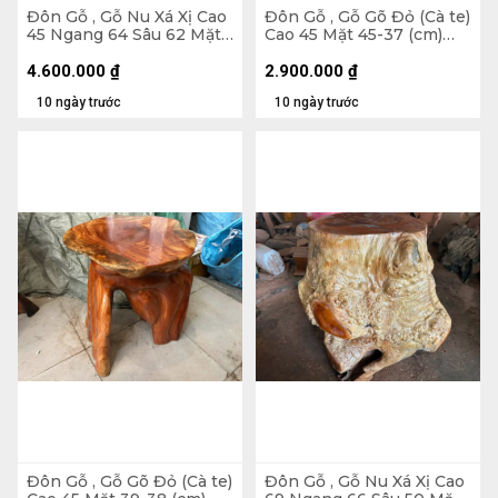
Đôn Gỗ , Gỗ Nu Xá Xị Cao
Đôn Gỗ , Gỗ Gõ Đỏ (Cà te)
45 Ngang 64 Sâu 62 Mặt
Cao 45 Mặt 45-37 (cm)
40-37 (cm) - DX174
DC9034
4.600.000
₫
2.900.000
₫
10 ngày trước
10 ngày trước
Đôn Gỗ , Gỗ Gõ Đỏ (Cà te)
Đôn Gỗ , Gỗ Nu Xá Xị Cao