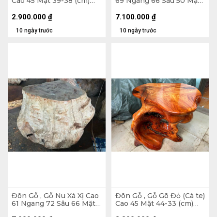
Cao 45 Mặt 39-38 (cm)
69 Ngang 66 Sâu 50 Mặt
DC1063
42-34 (cm) - DX326
2.900.000
₫
7.100.000
₫
10 ngày trước
10 ngày trước
Đôn Gỗ , Gỗ Nu Xá Xị Cao
Đôn Gỗ , Gỗ Gõ Đỏ (Cà te)
61 Ngang 72 Sâu 66 Mặt
Cao 45 Mặt 44-33 (cm)
54-40 (cm) - DX351
DC1563