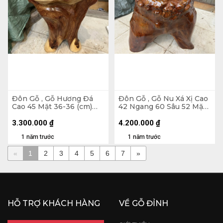
Đôn Gỗ , Gỗ Hương Đá
Đôn Gỗ , Gỗ Nu Xá Xị Cao
Cao 45 Mặt 36-36 (cm)
42 Ngang 60 Sâu 52 Mặt
DH120
55-28 (cm) DX166
3.300.000
₫
4.200.000
₫
1 năm trước
1 năm trước
«
1
2
3
4
5
6
7
»
HỖ TRỢ KHÁCH HÀNG
VỀ GỖ ĐỈNH