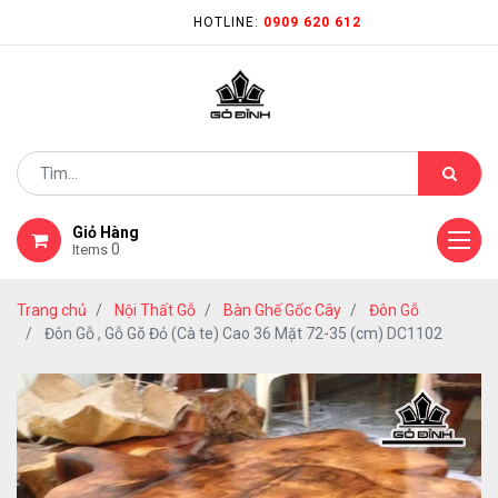
HOTLINE:
0909 620 612
Giỏ Hàng
0
Items
Trang chủ
Nội Thất Gỗ
Bàn Ghế Gốc Cây
Đôn Gỗ
Đôn Gỗ , Gỗ Gõ Đỏ (Cà te) Cao 36 Mặt 72-35 (cm) DC1102