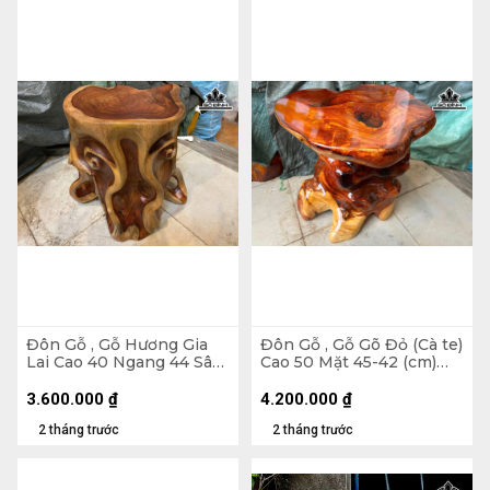
Đôn Gỗ , Gỗ Hương Gia
Đôn Gỗ , Gỗ Gõ Đỏ (Cà te)
Lai Cao 40 Ngang 44 Sâu
Cao 50 Mặt 45-42 (cm)
40 Mặt 30-24 (cm) DH141
DC1656
3.600.000
₫
4.200.000
₫
2 tháng trước
2 tháng trước