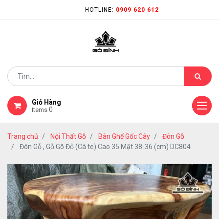
HOTLINE:
0909 620 612
Giỏ Hàng
0
Items
Trang chủ
Nội Thất Gỗ
Bàn Ghế Gốc Cây
Đôn Gỗ
Đôn Gỗ , Gỗ Gõ Đỏ (Cà te) Cao 35 Mặt 38-36 (cm) DC804