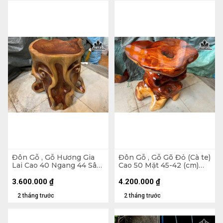
Đôn Gỗ , Gỗ Hương Gia
Đôn Gỗ , Gỗ Gõ Đỏ (Cà te)
Lai Cao 40 Ngang 44 Sâu
Cao 50 Mặt 45-42 (cm)
40 Mặt 30-24 (cm) DH141
DC1656
3.600.000
₫
4.200.000
₫
2 tháng trước
2 tháng trước