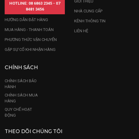
GIỚI THIỆU
HOTLINE: 08 6863 2345 - 07
8481 3456
NHÀ CUNG CẤP
HƯỚNG DẪN ĐẶT HÀNG
KÊNH THÔNG TIN
MUA HÀNG - THANH TOÁN
LIÊN HỆ
PHƯƠNG THỨC VẬN CHUYỂN
GẶP SỰ CỐ KHI NHẬN HÀNG
CHÍNH SÁCH
CHÍNH SÁCH BẢO
HÀNH
CHÍNH SÁCH MUA
HÀNG
QUY CHẾ HOẠT
ĐỘNG
THEO DÕI CHÚNG TÔI