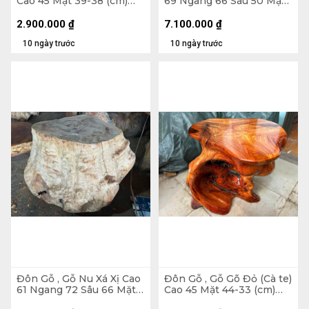
Cao 45 Mặt 39-38 (cm)
69 Ngang 66 Sâu 50 Mặt
DC1063
42-34 (cm) - DX326
2.900.000
₫
7.100.000
₫
10 ngày trước
10 ngày trước
Đôn Gỗ , Gỗ Nu Xá Xị Cao
Đôn Gỗ , Gỗ Gõ Đỏ (Cà te)
61 Ngang 72 Sâu 66 Mặt
Cao 45 Mặt 44-33 (cm)
54-40 (cm) - DX351
DC1563