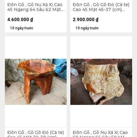
Đôn Gỗ , Gỗ Nu Xá Xị Cao
Đôn Gỗ , Gỗ Gõ Đỏ (Cà te)
45 Ngang 64 Sâu 62 Mặt
Cao 45 Mặt 45-37 (cm)
40-37 (cm) - DX174
DC9034
4.600.000
₫
2.900.000
₫
10 ngày trước
10 ngày trước
Đôn Gỗ , Gỗ Gõ Đỏ (Cà te)
Đôn Gỗ , Gỗ Nu Xá Xị Cao