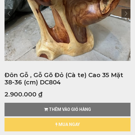
Đôn Gỗ , Gỗ Gõ Đỏ (Cà te) Cao 35 Mặt
38-36 (cm) DC804
2.900.000
₫
THÊM VÀO GIỎ HÀNG
MUA NGAY