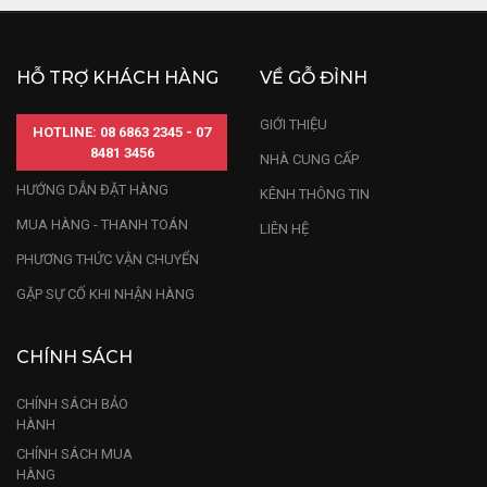
HỖ TRỢ KHÁCH HÀNG
VỀ GỖ ĐỈNH
GIỚI THIỆU
HOTLINE: 08 6863 2345 - 07
8481 3456
NHÀ CUNG CẤP
HƯỚNG DẪN ĐẶT HÀNG
KÊNH THÔNG TIN
MUA HÀNG - THANH TOÁN
LIÊN HỆ
PHƯƠNG THỨC VẬN CHUYỂN
GẶP SỰ CỐ KHI NHẬN HÀNG
CHÍNH SÁCH
CHÍNH SÁCH BẢO
HÀNH
CHÍNH SÁCH MUA
HÀNG