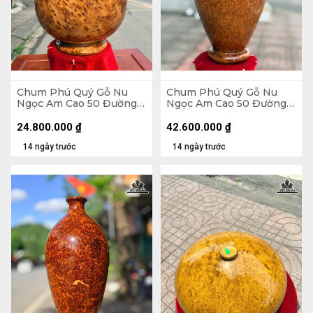
Chum Phú Quý Gỗ Nu
Chum Phú Quý Gỗ Nu
Ngọc Am Cao 50 Đường
Ngọc Am Cao 50 Đường
Kính 35 (cm)
Kính 30 (cm) - Luôn Đế
54 (cm)
24.800.000
₫
42.600.000
₫
14 ngày trước
14 ngày trước