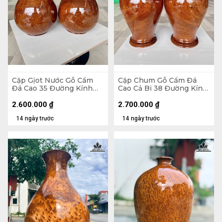
Cặp Gịot Nước Gỗ Cẩm
Cặp Chum Gỗ Cẩm Đá
Đá Cao 35 Đường Kính
Cao Cả Bi 38 Đường Kính
20,5 (cm)
21 (cm)
2.600.000
₫
2.700.000
₫
14 ngày trước
14 ngày trước