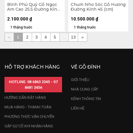
Bình Phú Quý Gỗ Ngọc
Chum Nho Sóc Gỗ Hương
Am Cao 25,5 Đường Kính
Đường Kính 45 (cm)
25 (cm)
2.100.000
₫
10.500.000
₫
1 tháng trước
1 tháng trước
«
1
2
3
4
5
...
13
»
HỖ TRỢ KHÁCH HÀNG
VỀ GỖ ĐỈNH
GIỚI THIỆU
HOTLINE: 08 6863 2345 - 07
8481 3456
NHÀ CUNG CẤP
HƯỚNG DẪN ĐẶT HÀNG
KÊNH THÔNG TIN
MUA HÀNG - THANH TOÁN
LIÊN HỆ
PHƯƠNG THỨC VẬN CHUYỂN
GẶP SỰ CỐ KHI NHẬN HÀNG