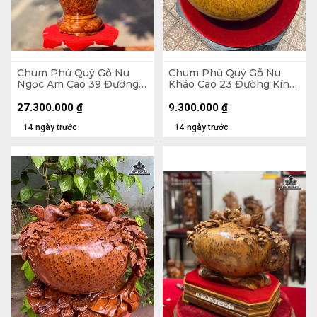
Chum Phú Quý Gỗ Nu
Chum Phú Quý Gỗ Nu
Ngọc Am Cao 39 Đường
Kháo Cao 23 Đường Kính
Kính 21 (cm) - Luôn Đế 43
42 (cm)
(cm)
27.300.000
₫
9.300.000
₫
14 ngày trước
14 ngày trước