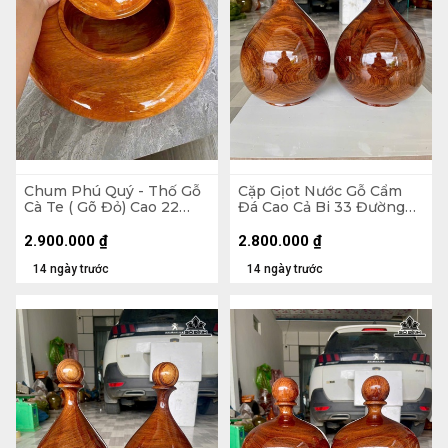
Chum Phú Quý - Thố Gỗ
Cặp Gịot Nước Gỗ Cẩm
Cà Te ( Gõ Đỏ) Cao 22
Đá Cao Cả Bi 33 Đường
Đường Kính 41 (cm)
Kính 21 (cm)
2.900.000
₫
2.800.000
₫
14 ngày trước
14 ngày trước