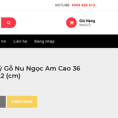
HOTLINE:
HOTLINE:
0909 620 612
0909 620 612
Giỏ Hàng
Giỏ Hàng
0
0
Items
Items
 tin
 tin
Liên hệ
Liên hệ
Đăng nhập
Đăng nhập
 Gỗ Nu Ngọc Am Cao 36
2 (cm)
MUA NGAY