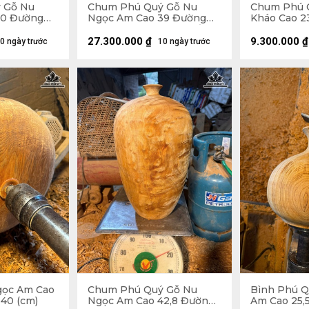
 Gỗ Nu
Chum Phú Quý Gỗ Nu
Chum Phú 
50 Đường
Ngọc Am Cao 39 Đường
Kháo Cao 2
 Luôn Đế 54
Kính 21 (cm) - Luôn Đế 43
42 (cm)
(cm)
27.300.000
₫
9.300.000
₫
0 ngày trước
10 ngày trước
gọc Am Cao
Chum Phú Quý Gỗ Nu
Bình Phú Q
 40 (cm)
Ngọc Am Cao 42,8 Đường
Am Cao 25,