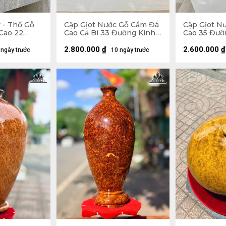
 - Thố Gỗ
Cặp Gịot Nước Gỗ Cẩm Đá
Cặp Gịot N
 Cao 22
Cao Cả Bi 33 Đường Kính
Cao 35 Đườ
 (cm)
21 (cm)
(cm)
2.800.000
₫
2.600.000
₫
 ngày trước
10 ngày trước