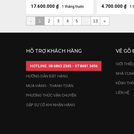
Sâu 25 (cm)
17.600.000
₫
4.700.000
₫
1 tháng trước
1 
«
1
2
3
4
5
...
13
»
HỖ TRỢ KHÁCH HÀNG
VỀ GỖ 
GIỚI THIỆ
HOTLINE: 08 6863 2345 - 07 8481 3456
NHÀ CUNG
HƯỚNG DẪN ĐẶT HÀNG
KÊNH THÔ
MUA HÀNG - THANH TOÁN
LIÊN HỆ
PHƯƠNG THỨC VẬN CHUYỂN
GẶP SỰ CỐ KHI NHẬN HÀNG