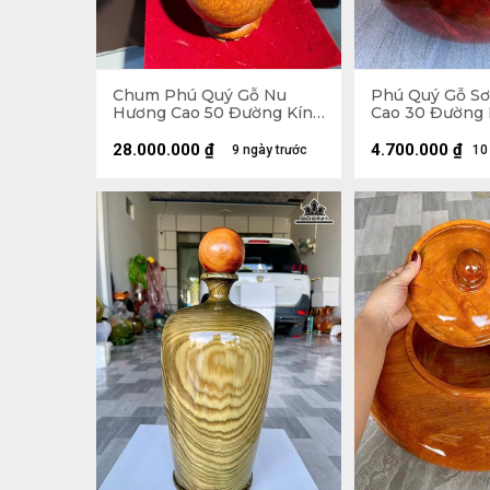
Chum Phú Quý Gỗ Nu
Phú Quý Gỗ Sơ
Hương Cao 50 Đường Kính
Cao 30 Đường 
20,4 (cm) - H502
(cm) - Tặng Bi
28.000.000
₫
4.700.000
₫
9 ngày trước
10