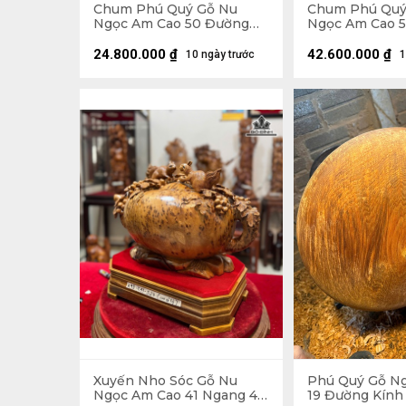
Chum Phú Quý Gỗ Nu
Chum Phú Quý
Ngọc Am Cao 50 Đường
Ngọc Am Cao 
Kính 35 (cm)
Kính 30 (cm) -
(cm)
24.800.000
₫
42.600.000
₫
10 ngày trước
1
Xuyến Nho Sóc Gỗ Nu
Phú Quý Gỗ N
Ngọc Am Cao 41 Ngang 48
19 Đường Kính