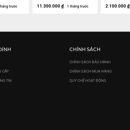
Kính 25 (cm)
25 (cm)
11.300.000
₫
2.100.000
₫
tháng trước
1 tháng trước
ĐỈNH
CHÍNH SÁCH
U
CHÍNH SÁCH BẢO HÀNH
 CẤP
CHÍNH SÁCH MUA HÀNG
NG TIN
QUY CHẾ HOẠT ĐỘNG