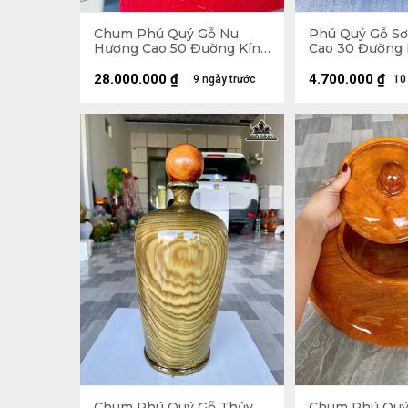
Chum Phú Quý Gỗ Nu
Phú Quý Gỗ Sơ
Hương Cao 50 Đường Kính
Cao 30 Đường 
20,4 (cm) - H502
(cm) - Tặng Bi
28.000.000
₫
4.700.000
₫
9 ngày trước
10
Chum Phú Quý Gỗ Thủy
Chum Phú Quý