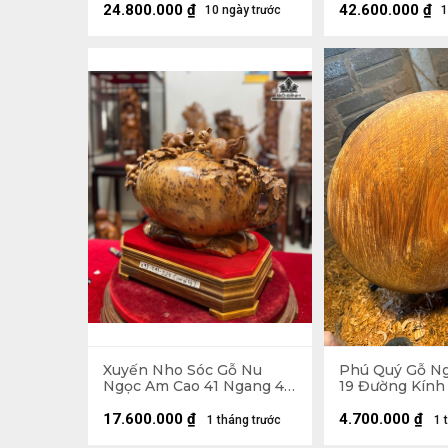
(cm)
24.800.000
₫
42.600.000
₫
10 ngày trước
1
Xuyến Nho Sóc Gỗ Nu
Phú Quý Gỗ N
Ngọc Am Cao 41 Ngang 48
19 Đường Kính
Sâu 25 (cm)
17.600.000
₫
4.700.000
₫
1 tháng trước
1 