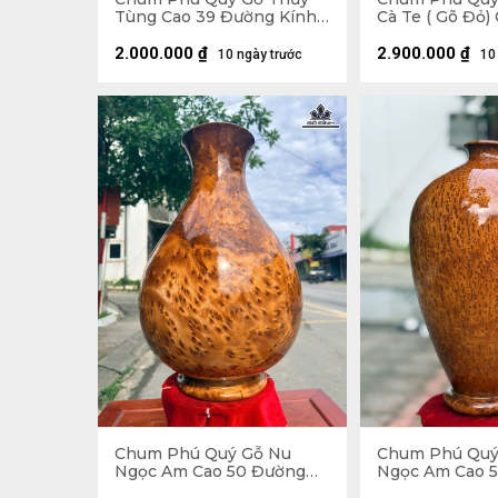
Tùng Cao 39 Đường Kính
Cà Te ( Gõ Đỏ)
20 (cm) - Kèm Bi Hương
Đường Kính 41
2.000.000
₫
2.900.000
₫
10 ngày trước
10
Chum Phú Quý Gỗ Nu
Chum Phú Quý
Ngọc Am Cao 50 Đường
Ngọc Am Cao 
Kính 35 (cm)
Kính 30 (cm) -