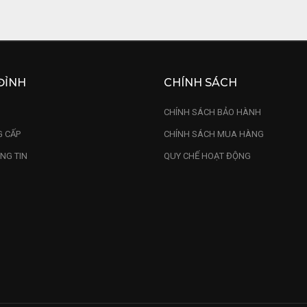
ĐỈNH
CHÍNH SÁCH
U
CHÍNH SÁCH BẢO HÀNH
 CẤP
CHÍNH SÁCH MUA HÀNG
NG TIN
QUY CHẾ HOẠT ĐỘNG