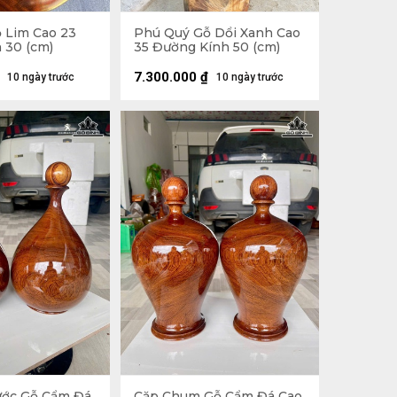
 Lim Cao 23
Phú Quý Gỗ Dổi Xanh Cao
 30 (cm)
35 Đường Kính 50 (cm)
7.300.000
₫
10 ngày trước
10 ngày trước
ước Gỗ Cẩm Đá
Cặp Chum Gỗ Cẩm Đá Cao