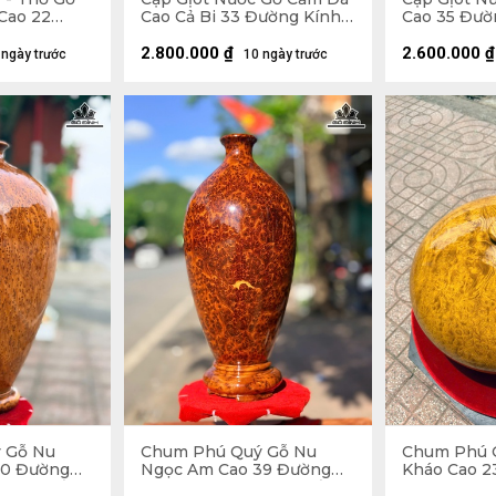
 Cao 22
Cao Cả Bi 33 Đường Kính
Cao 35 Đườ
 (cm)
21 (cm)
(cm)
2.800.000
₫
2.600.000
₫
 ngày trước
10 ngày trước
 Gỗ Nu
Chum Phú Quý Gỗ Nu
Chum Phú 
50 Đường
Ngọc Am Cao 39 Đường
Kháo Cao 2
 Luôn Đế 54
Kính 21 (cm) - Luôn Đế 43
42 (cm)