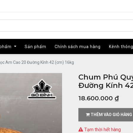
 phẩm
 phẩm
Sản phẩm
Sản phẩm
Chính sách mua hàng
Chính sách mua hàng
Kênh thông
Kênh thông
ọc Am Cao 20 Đường Kính 42 (cm) 16kg
Chum Phú Quý
Đường Kính 42
18.600.000
₫
THÊM VÀO GIỎ HÀNG
Tạm thời hết hàng