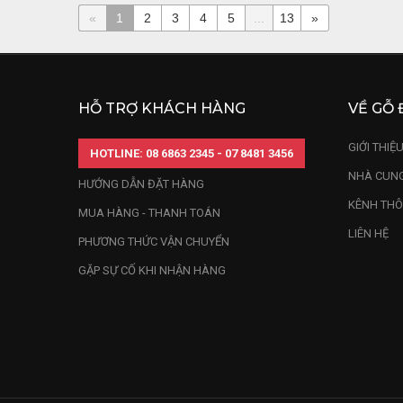
«
1
2
3
4
5
...
13
»
HỖ TRỢ KHÁCH HÀNG
VỀ GỖ 
GIỚI THIỆ
HOTLINE: 08 6863 2345 - 07 8481 3456
NHÀ CUNG
HƯỚNG DẪN ĐẶT HÀNG
KÊNH THÔ
MUA HÀNG - THANH TOÁN
LIÊN HỆ
PHƯƠNG THỨC VẬN CHUYỂN
GẶP SỰ CỐ KHI NHẬN HÀNG