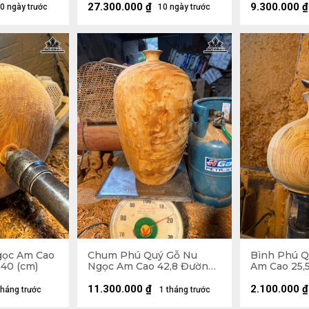
(cm)
27.300.000
₫
9.300.000
₫
0 ngày trước
10 ngày trước
gọc Am Cao
Chum Phú Quý Gỗ Nu
Bình Phú Q
 40 (cm)
Ngọc Am Cao 42,8 Đường
Am Cao 25,
Kính 25 (cm)
25 (cm)
11.300.000
₫
2.100.000
₫
tháng trước
1 tháng trước