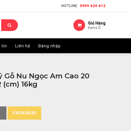
HOTLINE:
HOTLINE:
0909 620 612
0909 620 612
Giỏ Hàng
Giỏ Hàng
0
0
Items
Items
 tin
 tin
Liên hệ
Liên hệ
Đăng nhập
Đăng nhập
 Gỗ Nu Ngọc Am Cao 20
 (cm) 16kg
MUA NGAY