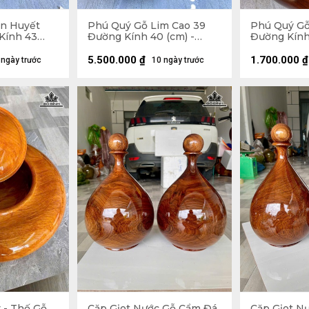
n Huyết
Phú Quý Gỗ Lim Cao 39
Phú Quý Gỗ
Kính 43
Đường Kính 40 (cm) -
Đường Kính
Tặng Bi
5.500.000
₫
1.700.000
₫
 ngày trước
10 ngày trước
 - Thố Gỗ
Cặp Gịot Nước Gỗ Cẩm Đá
Cặp Gịot N