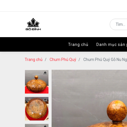
Trang chủ
Trang chủ
Danh mục sản
Danh mục sản
Trang chủ
Chum Phú Quý
Chum Phú Quý Gỗ Nu Ng