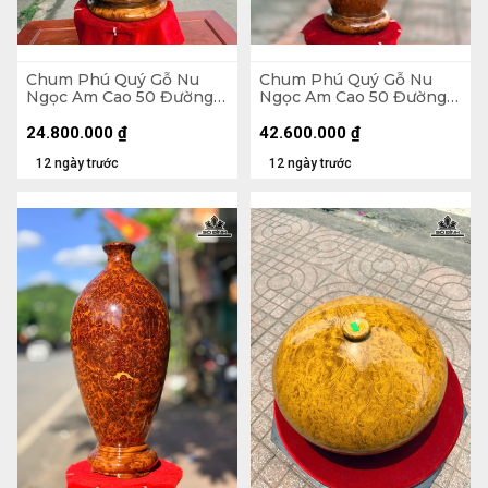
Chum Phú Quý Gỗ Nu
Chum Phú Quý Gỗ Nu
Ngọc Am Cao 50 Đường
Ngọc Am Cao 50 Đường
Kính 35 (cm)
Kính 30 (cm) - Luôn Đế
54 (cm)
24.800.000
₫
42.600.000
₫
12 ngày trước
12 ngày trước