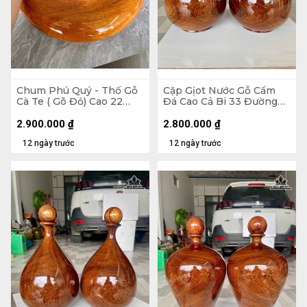
Chum Phú Quý - Thố Gỗ
Cặp Gịot Nước Gỗ Cẩm
Cà Te ( Gõ Đỏ) Cao 22
Đá Cao Cả Bi 33 Đường
Đường Kính 41 (cm)
Kính 21 (cm)
2.900.000
₫
2.800.000
₫
12 ngày trước
12 ngày trước