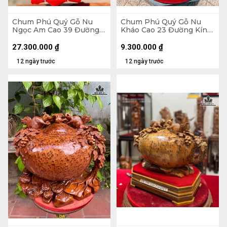
Chum Phú Quý Gỗ Nu
Chum Phú Quý Gỗ Nu
Ngọc Am Cao 39 Đường
Kháo Cao 23 Đường Kính
Kính 21 (cm) - Luôn Đế 43
42 (cm)
(cm)
27.300.000
₫
9.300.000
₫
12 ngày trước
12 ngày trước