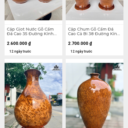
Cặp Gịot Nước Gỗ Cẩm
Cặp Chum Gỗ Cẩm Đá
Đá Cao 35 Đường Kính
Cao Cả Bi 38 Đường Kính
20,5 (cm)
21 (cm)
2.600.000
₫
2.700.000
₫
12 ngày trước
12 ngày trước