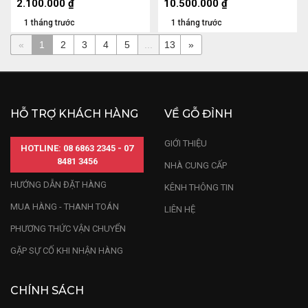
2.100.000
₫
10.500.000
₫
1 tháng trước
1 tháng trước
«
1
2
3
4
5
...
13
»
HỖ TRỢ KHÁCH HÀNG
VỀ GỖ ĐỈNH
GIỚI THIỆU
HOTLINE: 08 6863 2345 - 07
8481 3456
NHÀ CUNG CẤP
HƯỚNG DẪN ĐẶT HÀNG
KÊNH THÔNG TIN
MUA HÀNG - THANH TOÁN
LIÊN HỆ
PHƯƠNG THỨC VẬN CHUYỂN
GẶP SỰ CỐ KHI NHẬN HÀNG
CHÍNH SÁCH