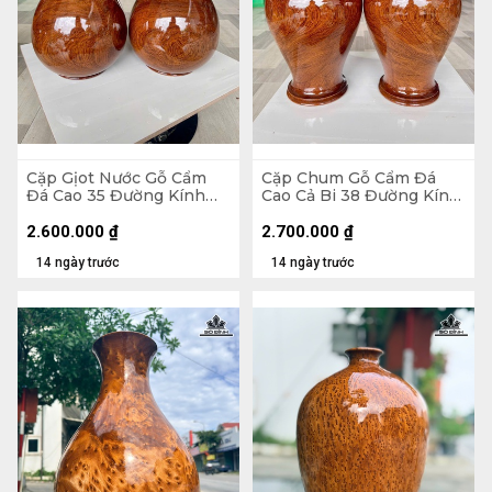
Cặp Gịot Nước Gỗ Cẩm
Cặp Chum Gỗ Cẩm Đá
Đá Cao 35 Đường Kính
Cao Cả Bi 38 Đường Kính
20,5 (cm)
21 (cm)
2.600.000
₫
2.700.000
₫
14 ngày trước
14 ngày trước