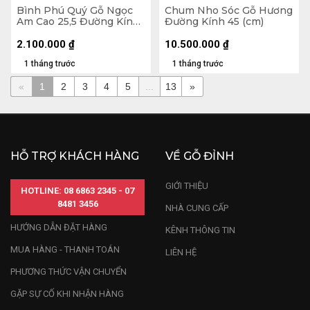
Bình Phú Quý Gỗ Ngọc
Chum Nho Sóc Gỗ Hương
Am Cao 25,5 Đường Kính
Đường Kính 45 (cm)
25 (cm)
2.100.000
₫
10.500.000
₫
1 tháng trước
1 tháng trước
«
1
2
3
4
5
...
13
»
HỖ TRỢ KHÁCH HÀNG
VỀ GỖ ĐỈNH
GIỚI THIỆU
HOTLINE: 08 6863 2345 - 07
8481 3456
NHÀ CUNG CẤP
HƯỚNG DẪN ĐẶT HÀNG
KÊNH THÔNG TIN
MUA HÀNG - THANH TOÁN
LIÊN HỆ
PHƯƠNG THỨC VẬN CHUYỂN
GẶP SỰ CỐ KHI NHẬN HÀNG