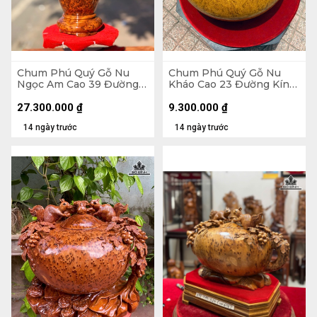
Chum Phú Quý Gỗ Nu
Chum Phú Quý Gỗ Nu
Ngọc Am Cao 39 Đường
Kháo Cao 23 Đường Kính
Kính 21 (cm) - Luôn Đế 43
42 (cm)
(cm)
27.300.000
₫
9.300.000
₫
14 ngày trước
14 ngày trước