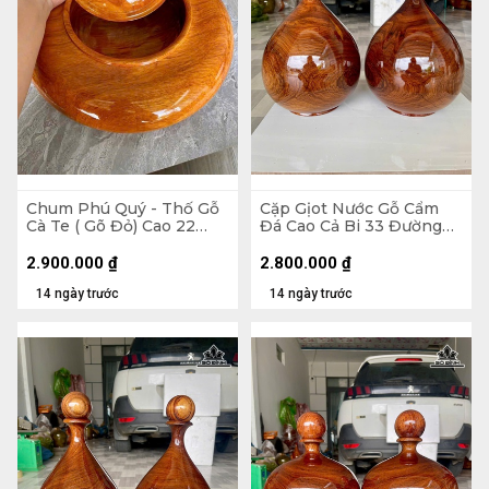
Chum Phú Quý - Thố Gỗ
Cặp Gịot Nước Gỗ Cẩm
Cà Te ( Gõ Đỏ) Cao 22
Đá Cao Cả Bi 33 Đường
Đường Kính 41 (cm)
Kính 21 (cm)
2.900.000
₫
2.800.000
₫
14 ngày trước
14 ngày trước