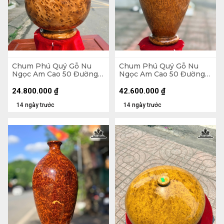
Chum Phú Quý Gỗ Nu
Chum Phú Quý Gỗ Nu
Ngọc Am Cao 50 Đường
Ngọc Am Cao 50 Đường
Kính 35 (cm)
Kính 30 (cm) - Luôn Đế
54 (cm)
24.800.000
₫
42.600.000
₫
14 ngày trước
14 ngày trước