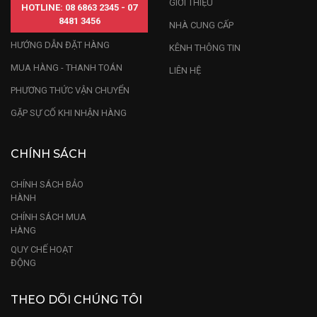
GIỚI THIỆU
HOTLINE: 08 6863 2345 - 07
8481 3456
NHÀ CUNG CẤP
HƯỚNG DẪN ĐẶT HÀNG
KÊNH THÔNG TIN
MUA HÀNG - THANH TOÁN
LIÊN HỆ
PHƯƠNG THỨC VẬN CHUYỂN
GẶP SỰ CỐ KHI NHẬN HÀNG
CHÍNH SÁCH
CHÍNH SÁCH BẢO
HÀNH
CHÍNH SÁCH MUA
HÀNG
QUY CHẾ HOẠT
ĐỘNG
THEO DÕI CHÚNG TÔI