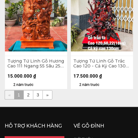
Tượng Tứ Linh Gỗ Hương
Tượng Tứ Linh Gỗ Trắc
Cao 111 Ngang 55 Sâu 25
Cao 120 - Cả Kỷ Cao 130
(cm) - Cả Kỷ 124
Ngang 60 Sâu 22 (cm)
15.000.000
₫
17.500.000
₫
2 năm trước
2 năm trước
«
1
2
3
»
HỖ TRỢ KHÁCH HÀNG
VỀ GỖ ĐỈNH