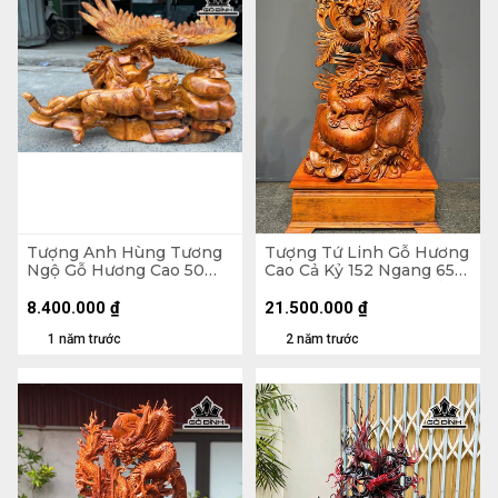
Tượng Anh Hùng Tương
Tượng Tứ Linh Gỗ Hương
Ngộ Gỗ Hương Cao 50
Cao Cả Kỷ 152 Ngang 65
Ngang 61 Sâu 36
Sâu 30 (cm) - Riêng Kỷ
(cm)Tượng Anh Hùng
Cao 20
8.400.000
₫
21.500.000
₫
Tương Ngộ Gỗ Hương
1 năm trước
2 năm trước
Cao 50 Ngang 61 Sâu 36
(cm)