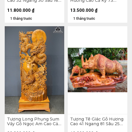
Cao 32 Ngang 30 Sâu 16
Hương Cao Cả Kỷ 73
(cm)
Ngang 52 Sâu 30 (cm) - Kỉ
Cao 11
11.800.000
₫
13.500.000
₫
1 tháng trước
1 tháng trước
Tượng Long Phụng Sum
Tượng Tê Giác Gỗ Hương
Vầy Gỗ Ngọc Am Cao Cả
Cao 41 Ngang 81 Sâu 25
Kỷ 190 - Ngang 75 Sâu 32
(cm)