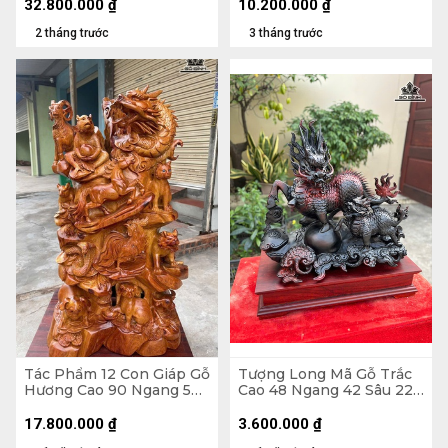
(cm) - Kỷ Cao 25 (cm)
32.800.000
₫
10.200.000
₫
2 tháng trước
3 tháng trước
Tác Phẩm 12 Con Giáp Gỗ
Tượng Long Mã Gỗ Trắc
Hương Cao 90 Ngang 50
Cao 48 Ngang 42 Sâu 22
Sâu 42 (cm)
(cm)
17.800.000
₫
3.600.000
₫