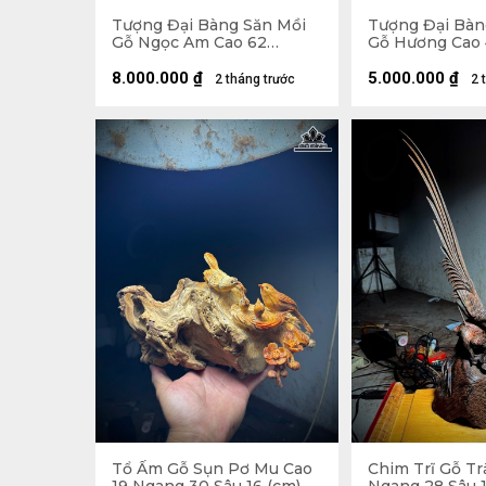
Tượng Đại Bàng Săn Mồi
Tượng Đại Bàn
Gỗ Ngọc Am Cao 62
Gỗ Hương Cao
Ngang 55 Sâu 28 (cm)
68 Sâu 33 (cm)
8.000.000
₫
5.000.000
₫
2 tháng trước
2 
Tổ Ấm Gỗ Sụn Pơ Mu Cao
Chim Trĩ Gỗ Tr