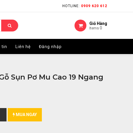
HOTLINE:
HOTLINE:
0909 620 612
0909 620 612
Giỏ Hàng
Giỏ Hàng
0
0
Items
Items
 tin
 tin
Liên hệ
Liên hệ
Đăng nhập
Đăng nhập
Gỗ Sụn Pơ Mu Cao 19 Ngang
MUA NGAY