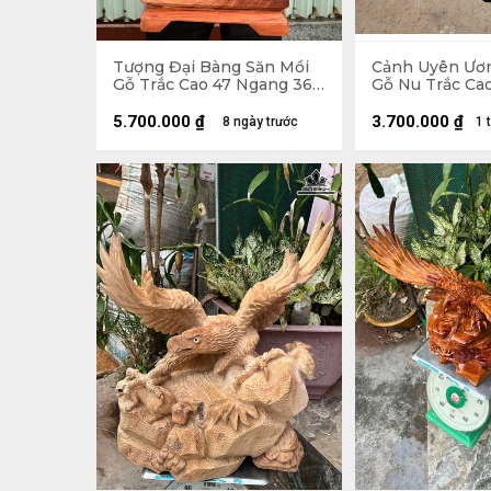
Tượng Đại Bàng Săn Mồi
Cảnh Uyên Ươn
Gỗ Trắc Cao 47 Ngang 36
Gỗ Nu Trắc Ca
Sâu 20 (cm) - Cả Kỷ 54
33 Sâu 17 (cm)
5.700.000
₫
3.700.000
₫
8 ngày trước
1 