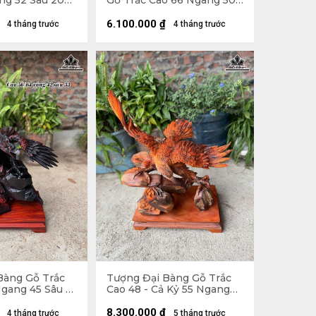
ng 52 Sâu 20
Gỗ Trắc Cao 66 Ngang 50
Sâu 30 (cm)
6.100.000
₫
4 tháng trước
4 tháng trước
Bàng Gỗ Trắc
Tượng Đại Bàng Gỗ Trắc
gang 45 Sâu 31
Cao 48 - Cả Kỷ 55 Ngang
45 Sâu 31 (cm)
8.300.000
₫
4 tháng trước
5 tháng trước