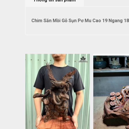
Chim Săn Mồi Gỗ Sụn Pơ Mu Cao 19 Ngang 18