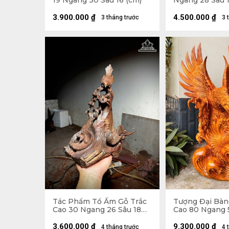
19 Ngang 30 Sâu 16 (cm)
Ngang 28 Sâu 1
3.900.000
₫
4.500.000
₫
3 tháng trước
3 
Tác Phẩm Tổ Ấm Gỗ Trắc
Tượng Đại Bà
Cao 30 Ngang 26 Sâu 18
Cao 80 Ngang 
(cm)
(cm) - 20kg
3.600.000
₫
9.300.000
₫
4 tháng trước
4 