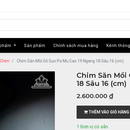
 phẩm
 phẩm
Sản phẩm
Sản phẩm
Chính sách mua hàng
Chính sách mua hàng
Kênh thông
Kênh thông
 Chim
Chim Săn Mồi Gỗ Sụn Pơ Mu Cao 19 Ngang 18 Sâu 16 (cm)
Chim Săn Mồi 
18 Sâu 16 (cm)
2.600.000
₫
THÊM VÀO GIỎ HÀNG
1 Đơn vị có sẵn