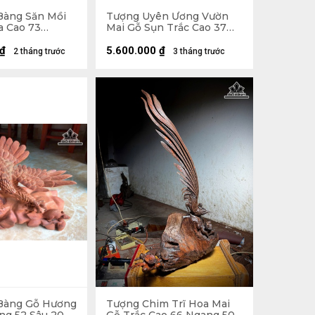
Bàng Săn Mồi
Tượng Uyên Ương Vườn
 Cao 73
Mai Gỗ Sụn Trắc Cao 37
âu 23 (cm)
Ngang 46 Sâu 24 (cm)
₫
5.600.000
₫
2 tháng trước
3 tháng trước
Bàng Gỗ Hương
Tượng Chim Trĩ Hoa Mai