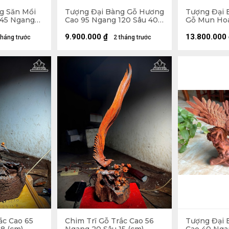
g Săn Mồi
Tượng Đại Bàng Gỗ Hương
Tượng Đại 
 45 Ngang
Cao 95 Ngang 120 Sâu 40
Gỗ Mun Hoa
(cm)
Ngang 85 S
9.900.000
₫
13.800.000
tháng trước
2 tháng trước
ắc Cao 65
Chim Trĩ Gỗ Trắc Cao 56
Tượng Đại 