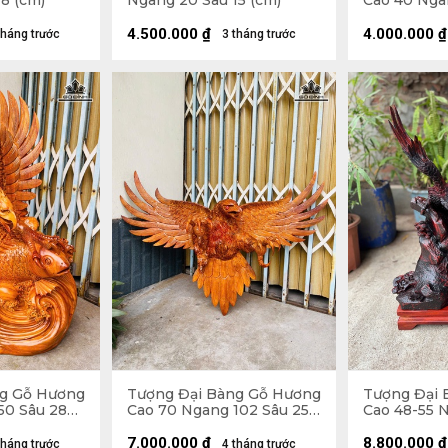
8 (cm)
Ngang 20 Sâu 15 (cm)
Cao 40 Nga
(cm) - 7kg
4.500.000
₫
4.000.000
₫
tháng trước
3 tháng trước
ng Gỗ Hương
Tượng Đại Bàng Gỗ Hương
Tượng Đại 
50 Sâu 28
Cao 70 Ngang 102 Sâu 25
Cao 48-55 N
(cm) - 7kg
(cm)
7.000.000
₫
8.800.000
₫
tháng trước
4 tháng trước