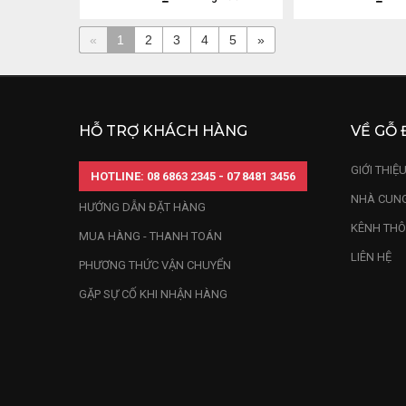
«
1
2
3
4
5
»
HỖ TRỢ KHÁCH HÀNG
VỀ GỖ 
GIỚI THIỆ
HOTLINE: 08 6863 2345 - 07 8481 3456
NHÀ CUNG
HƯỚNG DẪN ĐẶT HÀNG
KÊNH THÔ
MUA HÀNG - THANH TOÁN
LIÊN HỆ
PHƯƠNG THỨC VẬN CHUYỂN
GẶP SỰ CỐ KHI NHẬN HÀNG