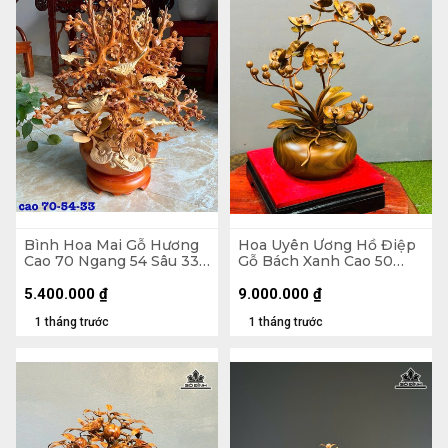
Bình Hoa Mai Gỗ Hương
Hoa Uyên Ương Hồ Điệp
Cao 70 Ngang 54 Sâu 33
Gỗ Bách Xanh Cao 50
(cm)
Ngang 42 (cm) - Bình
Đường Kính 23 Cao 14
5.400.000
₫
9.000.000
₫
(cm)
1 tháng trước
1 tháng trước