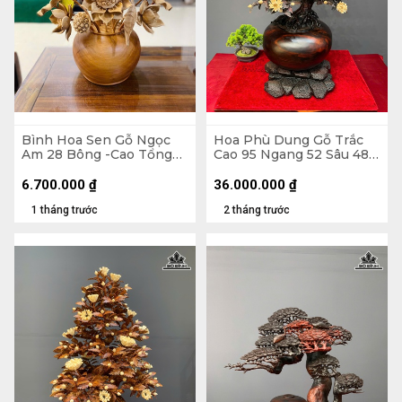
Bình Hoa Sen Gỗ Ngọc
Hoa Phù Dung Gỗ Trắc
Am 28 Bông -Cao Tổng
Cao 95 Ngang 52 Sâu 48
86 Xòe 63, Bình Cao 22
(cm) - Đường Kính Bình
Đường Kính 30 (cm)
35 (cm)
6.700.000
₫
36.000.000
₫
1 tháng trước
2 tháng trước