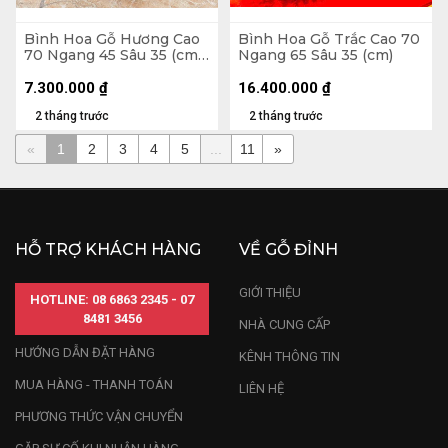
Bình Hoa Gỗ Hương Cao
Bình Hoa Gỗ Trắc Cao 70
70 Ngang 45 Sâu 35 (cm)
Ngang 65 Sâu 35 (cm)
- 10kg
7.300.000
₫
16.400.000
₫
2 tháng trước
2 tháng trước
«
1
2
3
4
5
...
11
»
HỖ TRỢ KHÁCH HÀNG
VỀ GỖ ĐỈNH
GIỚI THIỆU
HOTLINE: 08 6863 2345 - 07
8481 3456
NHÀ CUNG CẤP
HƯỚNG DẪN ĐẶT HÀNG
KÊNH THÔNG TIN
MUA HÀNG - THANH TOÁN
LIÊN HỆ
PHƯƠNG THỨC VẬN CHUYỂN