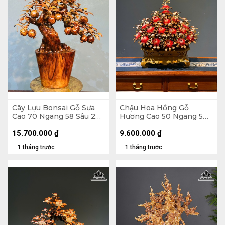
Cây Lựu Bonsai Gỗ Sưa
Chậu Hoa Hồng Gỗ
Cao 70 Ngang 58 Sâu 20
Hương Cao 50 Ngang 50
(cm)
Sâu 45 (cm) - Lá Gỗ Sưa -
Hoa Vỏ Sò Indo
15.700.000
₫
9.600.000
₫
1 tháng trước
1 tháng trước