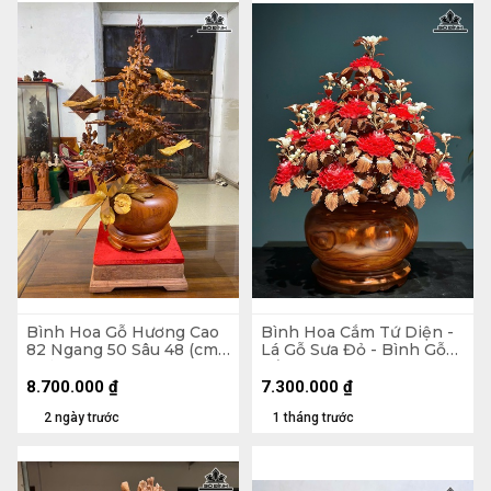
Bình Hoa Gỗ Hương Cao
Bình Hoa Cắm Tứ Diện -
82 Ngang 50 Sâu 48 (cm)
Lá Gỗ Sưa Đỏ - Bình Gỗ
- Kỷ Cao 10 Mặt 30 x 28
Cẩm Paorosa Cao 58
Đường Kính 45 (cm)
8.700.000
₫
7.300.000
₫
2 ngày trước
1 tháng trước