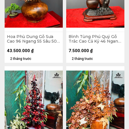
Hoa Phù Dung Gỗ Sưa
Bình Tùng Phú Quý Gỗ
Cao 96 Ngang 55 Sâu 50
Trắc Cao Cả Kỷ 46 Ngang
(cm) - Đường Kính Bình
42 Sâu 20 (cm) - - Kỷ Cao
43 (cm)
4 - Đường Kính 12 (cm)
43.500.000
₫
7.500.000
₫
2 tháng trước
2 tháng trước