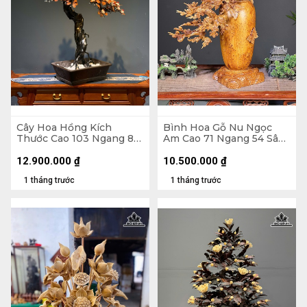
Cây Hoa Hồng Kích
Bình Hoa Gỗ Nu Ngọc
Thước Cao 103 Ngang 80
Am Cao 71 Ngang 54 Sâu
Sâu 40 (cm) - Hoa Bào
27 (cm) - Bình Cao 35
Ngư - Lá Gỗ Sưa - Thân
Đường Kính 18 (cm)
12.900.000
₫
10.500.000
₫
Rễ Nhai Bách
1 tháng trước
1 tháng trước