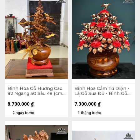
Bình Hoa Gỗ Hương Cao
Bình Hoa Cắm Tứ Diện -
82 Ngang 50 Sâu 48 (cm)
Lá Gỗ Sưa Đỏ - Bình Gỗ
- Kỷ Cao 10 Mặt 30 x 28
Cẩm Paorosa Cao 58
Đường Kính 45 (cm)
8.700.000
₫
7.300.000
₫
2 ngày trước
1 tháng trước