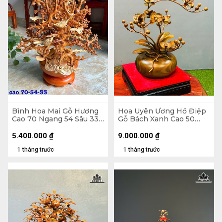
Bình Hoa Mai Gỗ Hương
Hoa Uyên Ương Hồ Điệp
Cao 70 Ngang 54 Sâu 33
Gỗ Bách Xanh Cao 50
(cm)
Ngang 42 (cm) - Bình
Đường Kính 23 Cao 14
5.400.000
₫
9.000.000
₫
(cm)
1 tháng trước
1 tháng trước