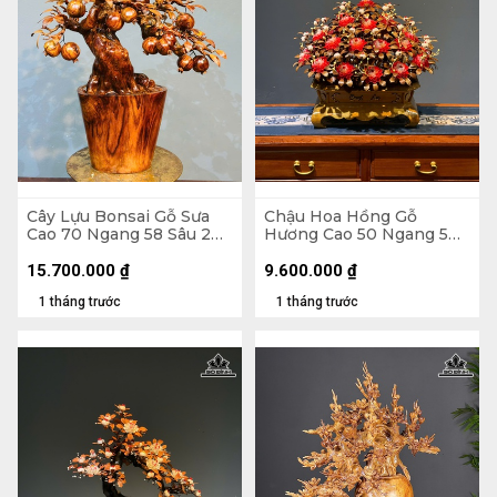
Cây Lựu Bonsai Gỗ Sưa
Chậu Hoa Hồng Gỗ
Cao 70 Ngang 58 Sâu 20
Hương Cao 50 Ngang 50
(cm)
Sâu 45 (cm) - Lá Gỗ Sưa -
Hoa Vỏ Sò Indo
15.700.000
₫
9.600.000
₫
1 tháng trước
1 tháng trước