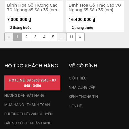
Bình Hoa Gỗ Hương Cao
Bình Hoa Gỗ Trắc Cao 70
70 Ngang 45 Sâu 35 (cm)
Ngang 65 Sâu 35 (cm)
- 10kg
7.300.000
₫
16.400.000
₫
2 tháng trước
2 tháng trước
«
1
2
3
4
5
...
11
»
HỖ TRỢ KHÁCH HÀNG
VỀ GỖ ĐỈNH
GIỚI THIỆU
HOTLINE: 08 6863 2345 - 07
8481 3456
NHÀ CUNG CẤP
HƯỚNG DẪN ĐẶT HÀNG
KÊNH THÔNG TIN
MUA HÀNG - THANH TOÁN
LIÊN HỆ
PHƯƠNG THỨC VẬN CHUYỂN
GẶP SỰ CỐ KHI NHẬN HÀNG