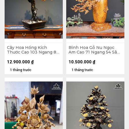
Cây Hoa Hồng Kích
Bình Hoa Gỗ Nu Ngọc
Thước Cao 103 Ngang 80
Am Cao 71 Ngang 54 Sâu
Sâu 40 (cm) - Hoa Bào
27 (cm) - Bình Cao 35
Ngư - Lá Gỗ Sưa - Thân
Đường Kính 18 (cm)
12.900.000
₫
10.500.000
₫
Rễ Nhai Bách
1 tháng trước
1 tháng trước