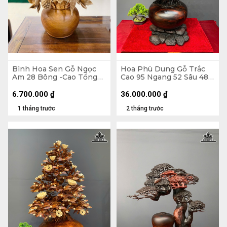
Bình Hoa Sen Gỗ Ngọc
Hoa Phù Dung Gỗ Trắc
Am 28 Bông -Cao Tổng
Cao 95 Ngang 52 Sâu 48
86 Xòe 63, Bình Cao 22
(cm) - Đường Kính Bình
Đường Kính 30 (cm)
35 (cm)
6.700.000
₫
36.000.000
₫
1 tháng trước
2 tháng trước