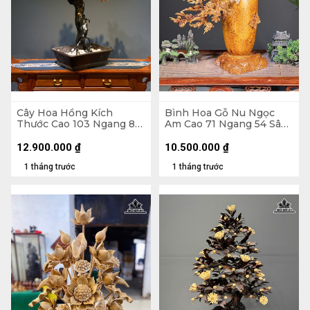
Cây Hoa Hồng Kích
Bình Hoa Gỗ Nu Ngọc
Thước Cao 103 Ngang 80
Am Cao 71 Ngang 54 Sâu
Sâu 40 (cm) - Hoa Bào
27 (cm) - Bình Cao 35
Ngư - Lá Gỗ Sưa - Thân
Đường Kính 18 (cm)
12.900.000
₫
10.500.000
₫
Rễ Nhai Bách
1 tháng trước
1 tháng trước