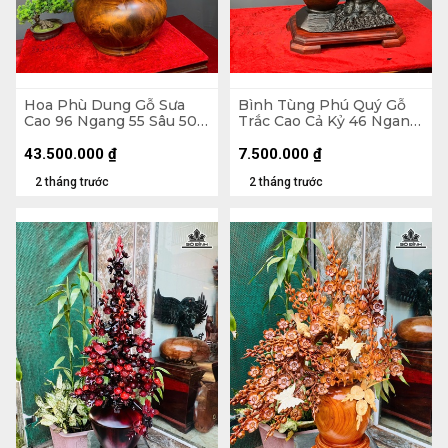
Hoa Phù Dung Gỗ Sưa
Bình Tùng Phú Quý Gỗ
Cao 96 Ngang 55 Sâu 50
Trắc Cao Cả Kỷ 46 Ngang
(cm) - Đường Kính Bình
42 Sâu 20 (cm) - - Kỷ Cao
43 (cm)
4 - Đường Kính 12 (cm)
43.500.000
₫
7.500.000
₫
2 tháng trước
2 tháng trước