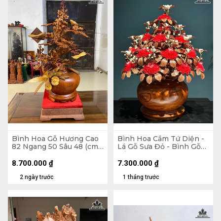
Bình Hoa Gỗ Hương Cao
Bình Hoa Cắm Tứ Diện -
82 Ngang 50 Sâu 48 (cm)
Lá Gỗ Sưa Đỏ - Bình Gỗ
- Kỷ Cao 10 Mặt 30 x 28
Cẩm Paorosa Cao 58
Đường Kính 45 (cm)
8.700.000
₫
7.300.000
₫
2 ngày trước
1 tháng trước