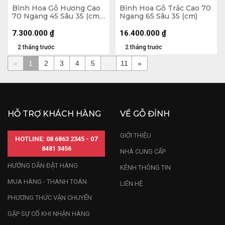
Bình Hoa Gỗ Hương Cao
Bình Hoa Gỗ Trắc Cao 70
70 Ngang 45 Sâu 35 (cm)
Ngang 65 Sâu 35 (cm)
- 10kg
7.300.000
₫
16.400.000
₫
2 tháng trước
2 tháng trước
«
1
2
3
4
5
...
11
»
HỖ TRỢ KHÁCH HÀNG
VỀ GỖ ĐỈNH
GIỚI THIỆU
HOTLINE: 08 6863 2345 - 07
8481 3456
NHÀ CUNG CẤP
HƯỚNG DẪN ĐẶT HÀNG
KÊNH THÔNG TIN
MUA HÀNG - THANH TOÁN
LIÊN HỆ
PHƯƠNG THỨC VẬN CHUYỂN
GẶP SỰ CỐ KHI NHẬN HÀNG