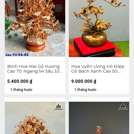
Bình Hoa Mai Gỗ Hương
Hoa Uyên Ương Hồ Điệp
Cao 70 Ngang 54 Sâu 33
Gỗ Bách Xanh Cao 50
(cm)
Ngang 42 (cm) - Bình
Đường Kính 23 Cao 14
5.400.000
₫
9.000.000
₫
(cm)
1 tháng trước
1 tháng trước