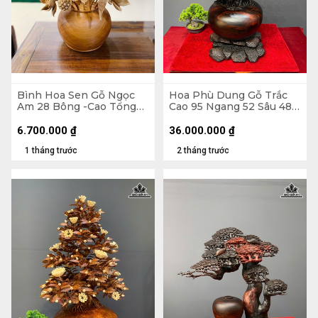
Bình Hoa Sen Gỗ Ngọc
Hoa Phù Dung Gỗ Trắc
Am 28 Bông -Cao Tổng
Cao 95 Ngang 52 Sâu 48
86 Xòe 63, Bình Cao 22
(cm) - Đường Kính Bình
Đường Kính 30 (cm)
35 (cm)
6.700.000
₫
36.000.000
₫
1 tháng trước
2 tháng trước