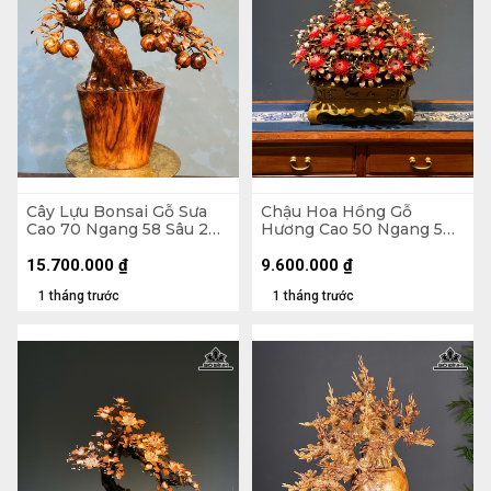
Cây Lựu Bonsai Gỗ Sưa
Chậu Hoa Hồng Gỗ
Cao 70 Ngang 58 Sâu 20
Hương Cao 50 Ngang 50
(cm)
Sâu 45 (cm) - Lá Gỗ Sưa -
Hoa Vỏ Sò Indo
15.700.000
₫
9.600.000
₫
1 tháng trước
1 tháng trước