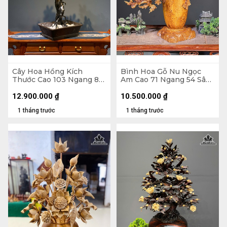
Cây Hoa Hồng Kích
Bình Hoa Gỗ Nu Ngọc
Thước Cao 103 Ngang 80
Am Cao 71 Ngang 54 Sâu
Sâu 40 (cm) - Hoa Bào
27 (cm) - Bình Cao 35
Ngư - Lá Gỗ Sưa - Thân
Đường Kính 18 (cm)
12.900.000
₫
10.500.000
₫
Rễ Nhai Bách
1 tháng trước
1 tháng trước