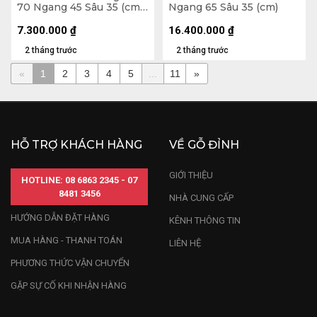
70 Ngang 45 Sâu 35 (cm)
Ngang 65 Sâu 35 (cm)
- 10kg
7.300.000
₫
16.400.000
₫
2 tháng trước
2 tháng trước
«
1
2
3
4
5
...
11
»
HỖ TRỢ KHÁCH HÀNG
VỀ GỖ ĐỈNH
GIỚI THIỆU
HOTLINE: 08 6863 2345 - 07
8481 3456
NHÀ CUNG CẤP
HƯỚNG DẪN ĐẶT HÀNG
KÊNH THÔNG TIN
MUA HÀNG - THANH TOÁN
LIÊN HỆ
PHƯƠNG THỨC VẬN CHUYỂN
GẶP SỰ CỐ KHI NHẬN HÀNG