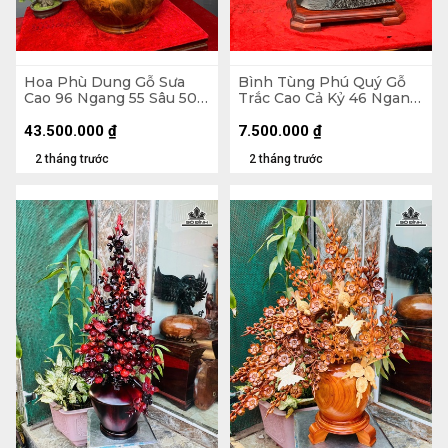
Hoa Phù Dung Gỗ Sưa
Bình Tùng Phú Quý Gỗ
Cao 96 Ngang 55 Sâu 50
Trắc Cao Cả Kỷ 46 Ngang
(cm) - Đường Kính Bình
42 Sâu 20 (cm) - - Kỷ Cao
43 (cm)
4 - Đường Kính 12 (cm)
43.500.000
₫
7.500.000
₫
2 tháng trước
2 tháng trước