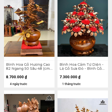
Bình Hoa Gỗ Hương Cao
Bình Hoa Cắm Tứ Diện -
82 Ngang 50 Sâu 48 (cm)
Lá Gỗ Sưa Đỏ - Bình Gỗ
- Kỷ Cao 10 Mặt 30 x 28
Cẩm Paorosa Cao 58
Đường Kính 45 (cm)
8.700.000
₫
7.300.000
₫
4 ngày trước
1 tháng trước