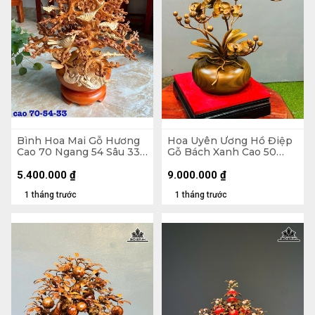
Bình Hoa Mai Gỗ Hương
Hoa Uyên Ương Hồ Điệp
Cao 70 Ngang 54 Sâu 33
Gỗ Bách Xanh Cao 50
(cm)
Ngang 42 (cm) - Bình
Đường Kính 23 Cao 14
5.400.000
₫
9.000.000
₫
(cm)
1 tháng trước
1 tháng trước