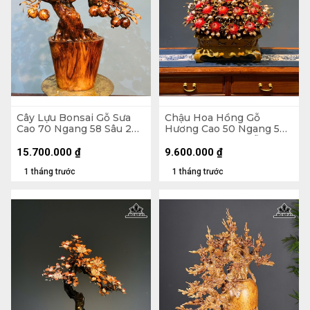
Cây Lựu Bonsai Gỗ Sưa
Chậu Hoa Hồng Gỗ
Cao 70 Ngang 58 Sâu 20
Hương Cao 50 Ngang 50
(cm)
Sâu 45 (cm) - Lá Gỗ Sưa -
Hoa Vỏ Sò Indo
15.700.000
₫
9.600.000
₫
1 tháng trước
1 tháng trước