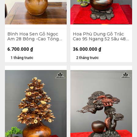
Bình Hoa Sen Gỗ Ngọc
Hoa Phù Dung Gỗ Trắc
Am 28 Bông -Cao Tổng
Cao 95 Ngang 52 Sâu 48
86 Xòe 63, Bình Cao 22
(cm) - Đường Kính Bình
Đường Kính 30 (cm)
35 (cm)
6.700.000
₫
36.000.000
₫
1 tháng trước
2 tháng trước